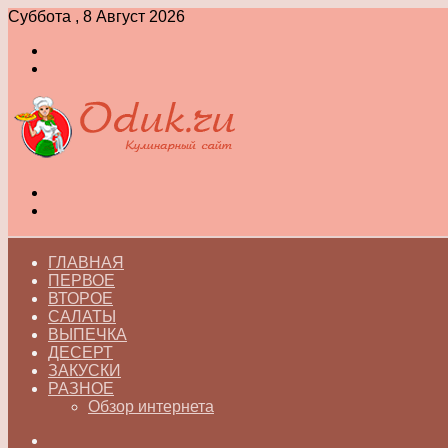
Суббота , 8 Август 2026
Войти
Switch
skin
Меню
Switch
skin
ГЛАВНАЯ
ПЕРВОЕ
ВТОРОЕ
САЛАТЫ
ВЫПЕЧКА
ДЕСЕРТ
ЗАКУСКИ
РАЗНОЕ
Обзор интернета
Искать