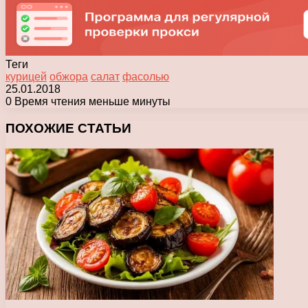
Теги
курицей
обжора
салат
фасолью
25.01.2018
0
Время чтения меньше минуты
Facebook
X
Pinterest
Вконтакте
Одноклассники
Messenger
Messenger
WhatsApp
Telegram
Viber
Печатать
ПОХОЖИЕ СТАТЬИ