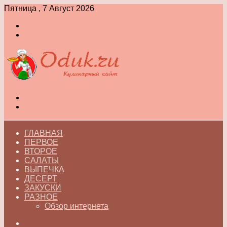
Пятница , 7 Август 2026
Войти
Switch
skin
Меню
Switch
skin
ГЛАВНАЯ
ПЕРВОЕ
ВТОРОЕ
САЛАТЫ
ВЫПЕЧКА
ДЕСЕРТ
ЗАКУСКИ
РАЗНОЕ
Обзор интернета
Искать