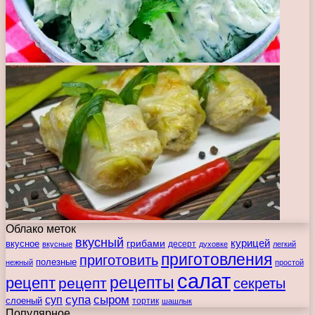
Облако меток
вкусный
курицей
вкусное
грибами
десерт
вкусные
духовке
легкий
приготовления
приготовить
полезные
нежный
простой
салат
рецепты
рецепт
рецепт
секреты
супа
сыром
суп
слоеный
тортик
шашлык
Популярное