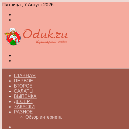
Пятница , 7 Август 2026
Войти
Switch
skin
Меню
Switch
skin
ГЛАВНАЯ
ПЕРВОЕ
ВТОРОЕ
САЛАТЫ
ВЫПЕЧКА
ДЕСЕРТ
ЗАКУСКИ
РАЗНОЕ
Обзор интернета
Искать