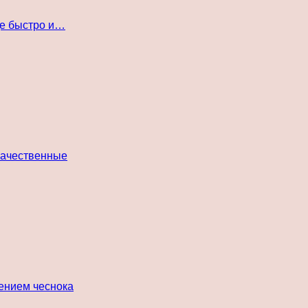
де быстро и…
 качественные
лением чеснока