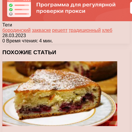
Теги
бородинский
закваске
рецепт
традиционный
хлеб
28.03.2023
0
Время чтения: 4 мин.
Facebook
X
Pinterest
Вконтакте
Одноклассники
Messenger
Messenger
WhatsApp
Telegram
Viber
Печатать
ПОХОЖИЕ СТАТЬИ