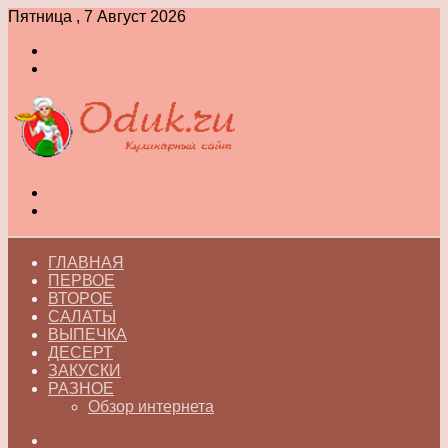
Пятница , 7 Август 2026
Войти
Switch
skin
Меню
Switch
skin
ГЛАВНАЯ
ПЕРВОЕ
ВТОРОЕ
САЛАТЫ
ВЫПЕЧКА
ДЕСЕРТ
ЗАКУСКИ
РАЗНОЕ
Обзор интернета
Искать