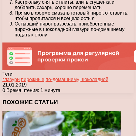
Кастрюльку снять с плиты, влить сгущенка и
добавить сахарь, хорошо перемешать.
Прямо в форме смазать готовый пирог, отставить.
чтобы пропитался и всецело остыл.
Остывший пирог разрезать, приобретенные
пирожные в шоколадной глазури по-домашнему
подать к столу.
Теги
глазури
пирожные
по-домашнему
шоколадной
21.01.2019
0
Время чтения: 1 минута
Facebook
X
Pinterest
Вконтакте
Одноклассники
Messenger
Messenger
WhatsApp
Telegram
Viber
Печатать
ПОХОЖИЕ СТАТЬИ