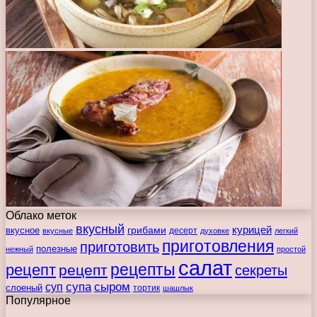
Облако меток
вкусный
курицей
вкусное
грибами
десерт
вкусные
духовке
легкий
приготовления
приготовить
полезные
нежный
простой
салат
рецепты
рецепт
рецепт
секреты
супа
сыром
суп
слоеный
тортик
шашлык
Популярное