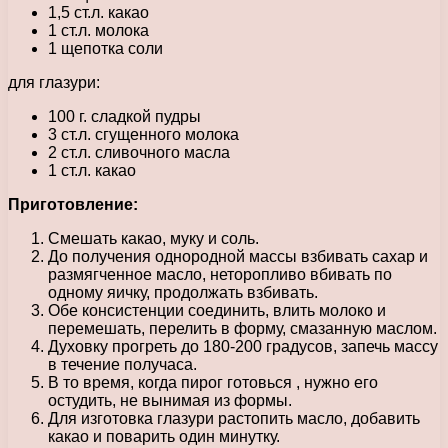
1,5 ст.л. какао
1 ст.л. молока
1 щепотка соли
для глазури:
100 г. сладкой пудры
3 ст.л. сгущенного молока
2 ст.л. сливочного масла
1 ст.л. какао
Приготовление:
Смешать какао, муку и соль.
До получения однородной массы взбивать сахар и
размягченное масло, неторопливо вбивать по
одному яичку, продолжать взбивать.
Обе консистенции соединить, влить молоко и
перемешать, перелить в форму, смазанную маслом.
Духовку прогреть до 180-200 градусов, запечь массу
в течение получаса.
В то время, когда пирог готовься , нужно его
остудить, не вынимая из формы.
Для изготовка глазури растопить масло, добавить
какао и поварить один минутку.