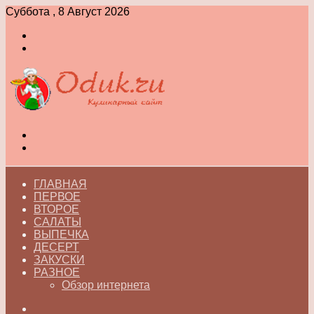
Суббота , 8 Август 2026
Войти
Switch
skin
Меню
Switch
skin
ГЛАВНАЯ
ПЕРВОЕ
ВТОРОЕ
САЛАТЫ
ВЫПЕЧКА
ДЕСЕРТ
ЗАКУСКИ
РАЗНОЕ
Обзор интернета
Искать