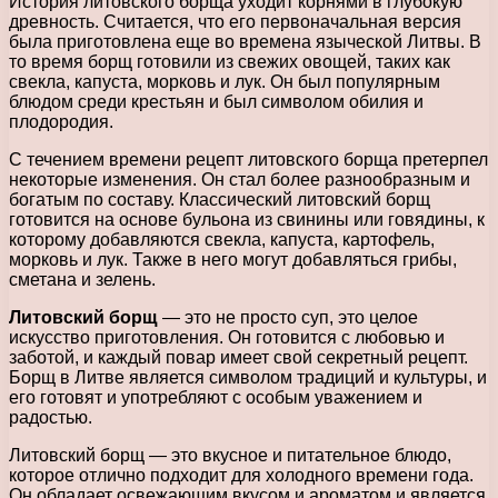
История литовского борща уходит корнями в глубокую
древность. Считается, что его первоначальная версия
была приготовлена еще во времена языческой Литвы. В
то время борщ готовили из свежих овощей, таких как
свекла, капуста, морковь и лук. Он был популярным
блюдом среди крестьян и был символом обилия и
плодородия.
С течением времени рецепт литовского борща претерпел
некоторые изменения. Он стал более разнообразным и
богатым по составу. Классический литовский борщ
готовится на основе бульона из свинины или говядины, к
которому добавляются свекла, капуста, картофель,
морковь и лук. Также в него могут добавляться грибы,
сметана и зелень.
Литовский борщ
— это не просто суп, это целое
искусство приготовления. Он готовится с любовью и
заботой, и каждый повар имеет свой секретный рецепт.
Борщ в Литве является символом традиций и культуры, и
его готовят и употребляют с особым уважением и
радостью.
Литовский борщ — это вкусное и питательное блюдо,
которое отлично подходит для холодного времени года.
Он обладает освежающим вкусом и ароматом и является