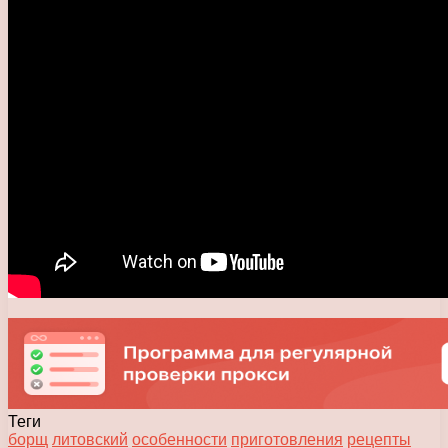
Теги
борщ
литовский
особенности
приготовления
рецепты