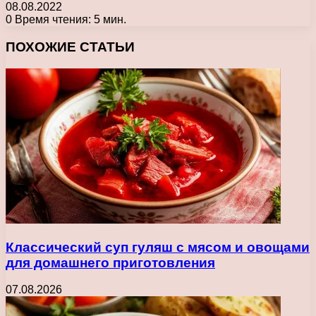
08.08.2022
0
Время чтения: 5 мин.
Facebook
X
Pinterest
Вконтакте
Одноклассники
Messenger
Messenger
WhatsApp
Telegram
Viber
Печатать
ПОХОЖИЕ СТАТЬИ
Классический суп гуляш с мясом и овощами
для домашнего приготовления
07.08.2026