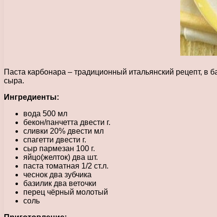
Паста карбонара – традиционный итальянский рецепт, в ба
сыра.
Ингредиенты:
вода 500 мл
бекон/панчетта двести г.
сливки 20% двести мл
спагетти двести г.
сыр пармезан 100 г.
яйцо(желток) два шт.
паста томатная 1/2 ст.л.
чеснок два зубчика
базилик два веточки
перец чёрный молотый
соль