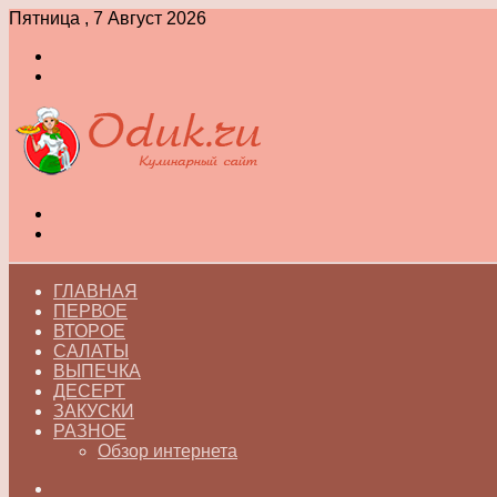
Пятница , 7 Август 2026
Войти
Switch
skin
Меню
Switch
skin
ГЛАВНАЯ
ПЕРВОЕ
ВТОРОЕ
САЛАТЫ
ВЫПЕЧКА
ДЕСЕРТ
ЗАКУСКИ
РАЗНОЕ
Обзор интернета
Искать