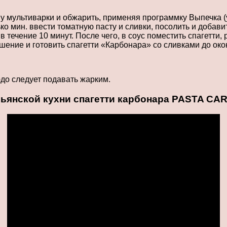
у мультиварки и обжарить, применяя программку Выпечка (ус
о мин. ввести томатную пасту и сливки, посолить и добави
в течение 10 минут. После чего, в соус поместить спагетти,
шение и готовить спагетти «Карбонара» со сливками до ок
до следует подавать жарким.
ьянской кухни спагетти карбонара PASTA CA