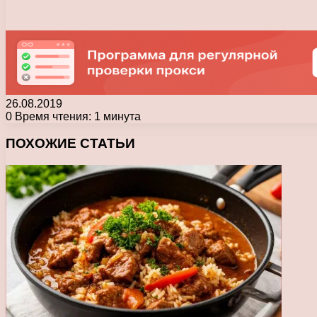
26.08.2019
0
Время чтения: 1 минута
Facebook
X
Pinterest
Вконтакте
Одноклассники
Messenger
Messenger
WhatsApp
Telegram
Viber
Печатать
ПОХОЖИЕ СТАТЬИ