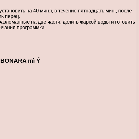
тановить на 40 мин.), в течение пятнадцать мин., после
ть перец.
 разломанные на две части, долить жаркой воды и готовить
ончания программки.
RBONARA mì Ý