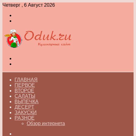
Четверг , 6 Август 2026
Войти
Switch
skin
Меню
Switch
skin
ГЛАВНАЯ
ПЕРВОЕ
ВТОРОЕ
САЛАТЫ
ВЫПЕЧКА
ДЕСЕРТ
ЗАКУСКИ
РАЗНОЕ
Обзор интернета
Искать