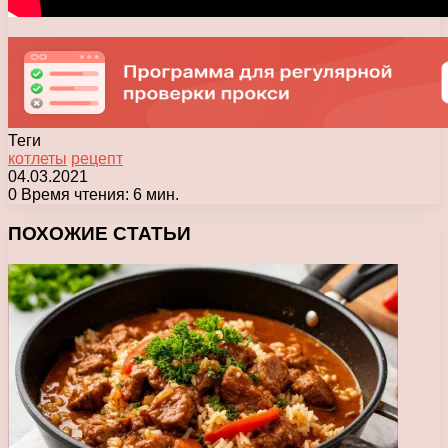
Теги
котлеты
рецепт
04.03.2021
0
Время чтения: 6 мин.
Facebook
X
Pinterest
Вконтакте
Одноклассники
Messenger
Messenger
WhatsApp
Telegram
Viber
Печатать
ПОХОЖИЕ СТАТЬИ