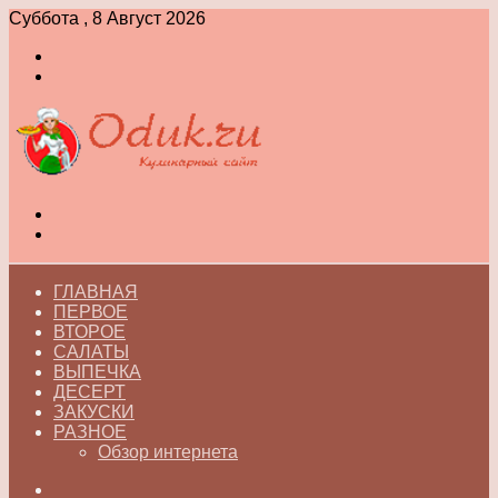
Суббота , 8 Август 2026
Войти
Switch
skin
Меню
Switch
skin
ГЛАВНАЯ
ПЕРВОЕ
ВТОРОЕ
САЛАТЫ
ВЫПЕЧКА
ДЕСЕРТ
ЗАКУСКИ
РАЗНОЕ
Обзор интернета
Искать