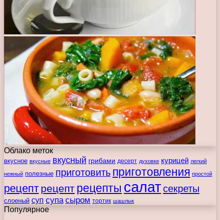
Облако меток
вкусный
курицей
вкусное
грибами
десерт
вкусные
духовке
легкий
приготовления
приготовить
полезные
нежный
простой
салат
рецепты
рецепт
рецепт
секреты
супа
сыром
суп
слоеный
тортик
шашлык
Популярное