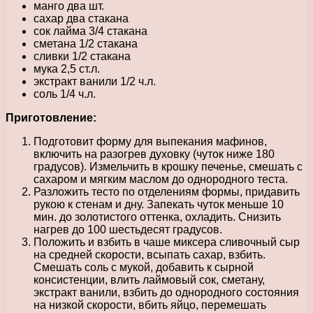
манго два шт.
сахар два стакана
сок лайма 3/4 стакана
сметана 1/2 стакана
сливки 1/2 стакана
мука 2,5 ст.л.
экстракт ванили 1/2 ч.л.
соль 1/4 ч.л.
Приготовление:
Подготовит форму для выпекания мафинов,
включить на разогрев духовку (чуток ниже 180
градусов). Измельчить в крошку печенье, смешать с
сахаром и мягким маслом до однородного теста.
Разложить тесто по отделениям формы, придавить
рукою к стенам и дну. Запекать чуток меньше 10
мин. до золотистого оттенка, охладить. Снизить
нагрев до 100 шестьдесят градусов.
Положить и взбить в чаше миксера сливочный сыр
на средней скорости, всыпать сахар, взбить.
Смешать соль с мукой, добавить к сырной
консистенции, влить лаймовый сок, сметану,
экстракт ванили, взбить до однородного состояния
на низкой скорости, вбить яйцо, перемешать