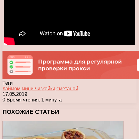
Теги
лаймом
мини-чизкейки
сметаной
17.05.2019
0
Время чтения: 1 минута
Facebook
X
Pinterest
Вконтакте
Одноклассники
Messenger
Messenger
WhatsApp
Telegram
Viber
Печатать
ПОХОЖИЕ СТАТЬИ