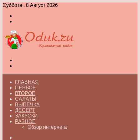
Суббота , 8 Август 2026
Войти
Switch
skin
Меню
Switch
skin
ГЛАВНАЯ
ПЕРВОЕ
ВТОРОЕ
САЛАТЫ
ВЫПЕЧКА
ДЕСЕРТ
ЗАКУСКИ
РАЗНОЕ
Обзор интернета
Искать