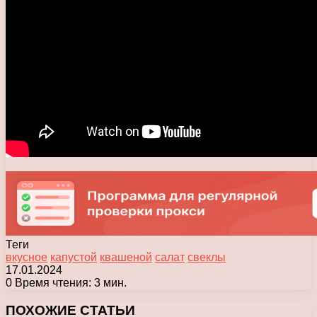
Теги
вкусное
капустой
квашеной
салат
свеклы
17.01.2024
0
Время чтения: 3 мин.
Facebook
X
Pinterest
Вконтакте
Одноклассники
Messenger
Messenger
WhatsApp
Telegram
Viber
Печатать
ПОХОЖИЕ СТАТЬИ