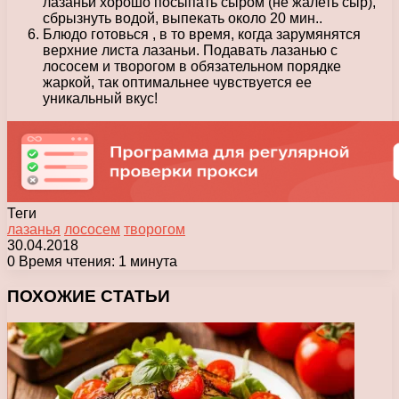
лазаньи хорошо посыпать сыром (не жалеть сыр),
сбрызнуть водой, выпекать около 20 мин..
Блюдо готовься , в то время, когда зарумянятся
верхние листа лазаньи. Подавать лазанью с
лососем и творогом в обязательном порядке
жаркой, так оптимальнее чувствуется ее
уникальный вкус!
Теги
лазанья
лососем
творогом
30.04.2018
0
Время чтения: 1 минута
Facebook
X
Pinterest
Вконтакте
Одноклассники
Messenger
Messenger
WhatsApp
Telegram
Viber
Печатать
ПОХОЖИЕ СТАТЬИ