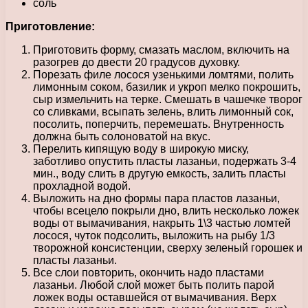
соль
Приготовление:
Приготовить форму, смазать маслом, включить на
разогрев до двести 20 градусов духовку.
Порезать филе лосося узенькими ломтями, полить
лимонным соком, базилик и укроп мелко покрошить,
сыр измельчить на терке. Смешать в чашечке творог
со сливками, всыпать зелень, влить лимонный сок,
посолить, поперчить, перемешать. Внутренность
должна быть солоноватой на вкус.
Перелить кипящую воду в широкую миску,
заботливо опустить пласты лазаньи, подержать 3-4
мин., воду слить в другую емкость, залить пласты
прохладной водой.
Выложить на дно формы пара пластов лазаньи,
чтобы всецело покрыли дно, влить несколько ложек
воды от вымачивания, накрыть 1\3 частью ломтей
лосося, чуток подсолить, выложить на рыбу 1/3
творожной консистенции, сверху зеленый горошек и
пласты лазаньи.
Все слои повторить, окончить надо пластами
лазаньи. Любой слой может быть полить парой
ложек воды оставшейся от вымачивания. Верх