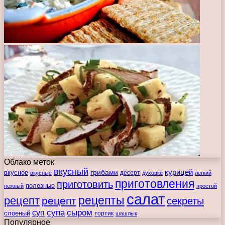
Облако меток
вкусный
курицей
вкусное
грибами
десерт
вкусные
духовке
легкий
приготовления
приготовить
полезные
нежный
простой
салат
рецепты
рецепт
рецепт
секреты
супа
сыром
суп
слоеный
тортик
шашлык
Популярное