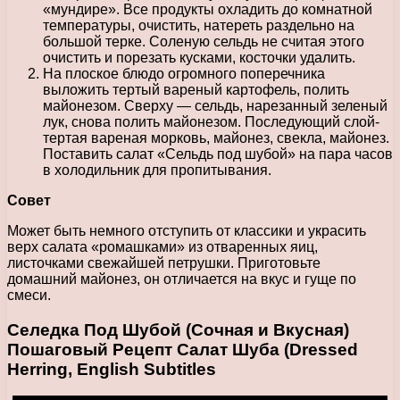
«мундире». Все продукты охладить до комнатной
температуры, очистить, натереть раздельно на
большой терке. Соленую сельдь не считая этого
очистить и порезать кусками, косточки удалить.
На плоское блюдо огромного поперечника
выложить тертый вареный картофель, полить
майонезом. Сверху — сельдь, нарезанный зеленый
лук, снова полить майонезом. Последующий слой-
тертая вареная морковь, майонез, свекла, майонез.
Поставить салат «Сельдь под шубой» на пара часов
в холодильник для пропитывания.
Совет
Может быть немного отступить от классики и украсить
верх салата «ромашками» из отваренных яиц,
листочками свежайшей петрушки. Приготовьте
домашний майонез, он отличается на вкус и гуще по
смеси.
Селедка Под Шубой (Сочная и Вкусная)
Пошаговый Рецепт Салат Шуба (Dressed
Herring, English Subtitles