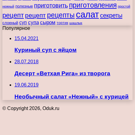
приготовления
приготовить
полезные
нежный
простой
салат
рецепты
рецепт
рецепт
секреты
супа
сыром
суп
слоеный
тортик
шашлык
Популярное
15.04.2021
Куриный суп с яйцом
28.07.2018
Десерт «Ветхая Рига» из творога
19.06.2019
Необычный салат «Нежный» с курицей
© Copyright 2026, Oduk.ru
Кнопка
«Наверх»