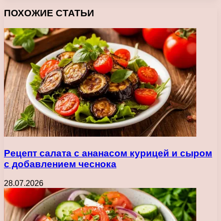
Facebook
X
Pinterest
Вконтакте
Одноклассники
Messenger
Messenger
WhatsApp
Telegram
Viber
Печатать
ПОХОЖИЕ СТАТЬИ
Рецепт салата с ананасом курицей и сыром
с добавлением чеснока
28.07.2026