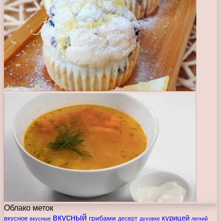
Облако меток
вкусный
курицей
вкусное
грибами
десерт
вкусные
духовке
легкий