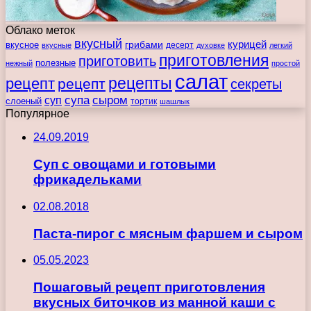
Облако меток
вкусный
курицей
вкусное
грибами
десерт
вкусные
духовке
легкий
приготовления
приготовить
полезные
нежный
простой
салат
рецепты
рецепт
рецепт
секреты
супа
сыром
суп
слоеный
тортик
шашлык
Популярное
24.09.2019
Суп с овощами и готовыми
фрикадельками
02.08.2018
Паста-пирог с мясным фаршем и сыром
05.05.2023
Пошаговый рецепт приготовления
вкусных биточков из манной каши с