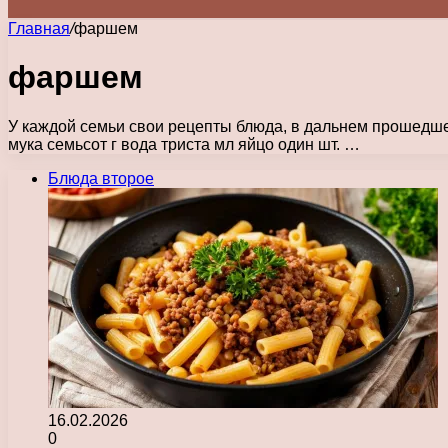
Главная
/
фаршем
фаршем
У каждой семьи свои рецепты блюда, в дальнем прошедше
мука семьсот г вода триста мл яйцо один шт. …
Блюда второе
16.02.2026
0