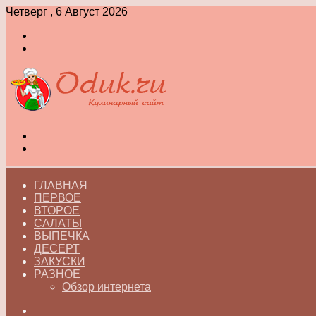
Четверг , 6 Август 2026
Войти
Switch
skin
Меню
Switch
skin
ГЛАВНАЯ
ПЕРВОЕ
ВТОРОЕ
САЛАТЫ
ВЫПЕЧКА
ДЕСЕРТ
ЗАКУСКИ
РАЗНОЕ
Обзор интернета
Искать