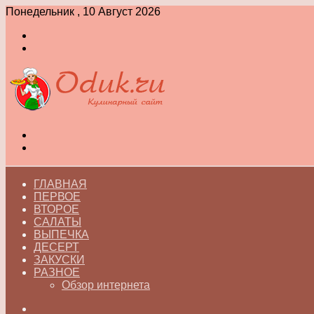
Понедельник , 10 Август 2026
Войти
Switch
skin
Меню
Switch
skin
ГЛАВНАЯ
ПЕРВОЕ
ВТОРОЕ
САЛАТЫ
ВЫПЕЧКА
ДЕСЕРТ
ЗАКУСКИ
РАЗНОЕ
Обзор интернета
Искать