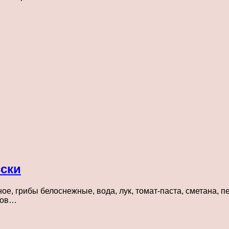
сски
ое, грибы белоснежные, вода, лук, томат-паста, сметана, п
ибов…