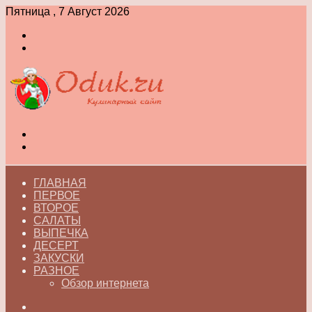
Пятница , 7 Август 2026
Войти
Switch
skin
Меню
Switch
skin
ГЛАВНАЯ
ПЕРВОЕ
ВТОРОЕ
САЛАТЫ
ВЫПЕЧКА
ДЕСЕРТ
ЗАКУСКИ
РАЗНОЕ
Обзор интернета
Искать