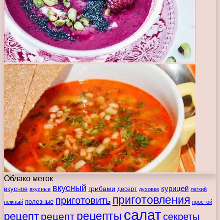
Облако меток
вкусный
курицей
вкусное
грибами
десерт
вкусные
духовке
легкий
приготовления
приготовить
полезные
нежный
простой
салат
рецепты
рецепт
рецепт
секреты