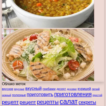
Облако меток
вкусный
курицей
вкусное
грибами
десерт
вкусные
духовке
легкий
приготовления
приготовить
полезные
нежный
простой
салат
рецепты
рецепт
рецепт
секреты