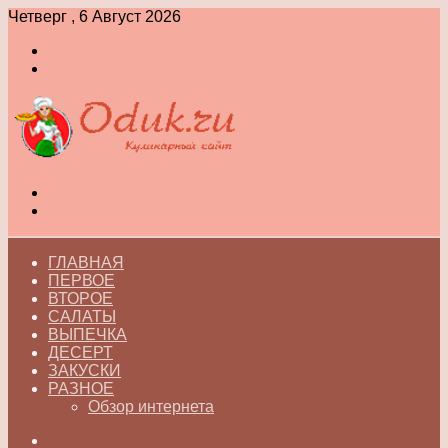
Четверг , 6 Август 2026
Войти
Switch
skin
Меню
Switch
skin
ГЛАВНАЯ
ПЕРВОЕ
ВТОРОЕ
САЛАТЫ
ВЫПЕЧКА
ДЕСЕРТ
ЗАКУСКИ
РАЗНОЕ
Обзор интернета
Искать