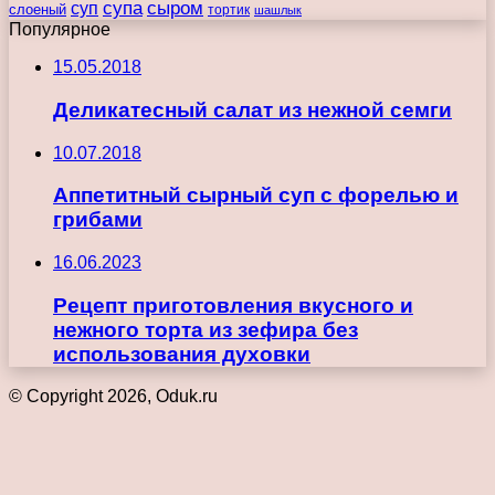
супа
сыром
суп
слоеный
тортик
шашлык
Популярное
15.05.2018
Деликатесный салат из нежной семги
10.07.2018
Аппетитный сырный суп с форелью и
грибами
16.06.2023
Рецепт приготовления вкусного и
нежного торта из зефира без
использования духовки
© Copyright 2026, Oduk.ru
Кнопка
«Наверх»