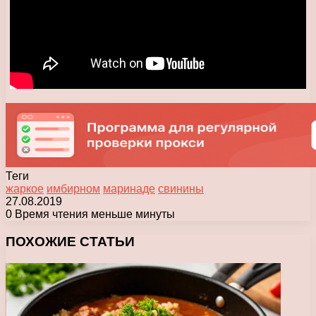
Теги
жаркое
имбирном
маринаде
свинины
27.08.2019
0
Время чтения меньше минуты
Facebook
X
Pinterest
Вконтакте
Одноклассники
Messenger
Messenger
WhatsApp
Telegram
Viber
Печатать
ПОХОЖИЕ СТАТЬИ