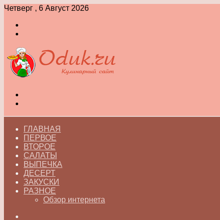
Четверг , 6 Август 2026
Войти
Switch
skin
Меню
Switch
skin
ГЛАВНАЯ
ПЕРВОЕ
ВТОРОЕ
САЛАТЫ
ВЫПЕЧКА
ДЕСЕРТ
ЗАКУСКИ
РАЗНОЕ
Обзор интернета
Искать