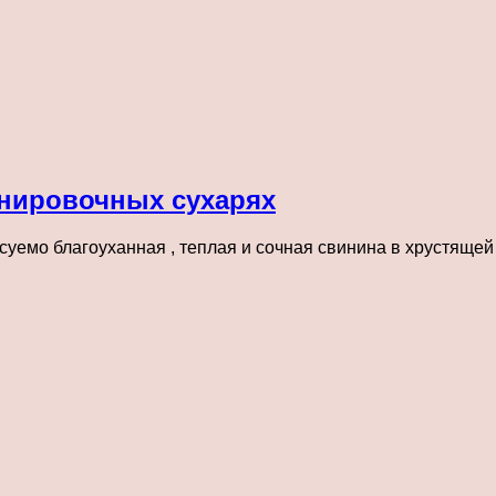
анировочных сухарях
суемо благоуханная , теплая и сочная свинина в хрустящей