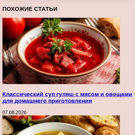
Facebook
X
Pinterest
Вконтакте
Одноклассники
Messenger
Messenger
WhatsApp
Telegram
Viber
Печатать
ПОХОЖИЕ СТАТЬИ
Классический суп гуляш с мясом и овощами
для домашнего приготовления
07.08.2026