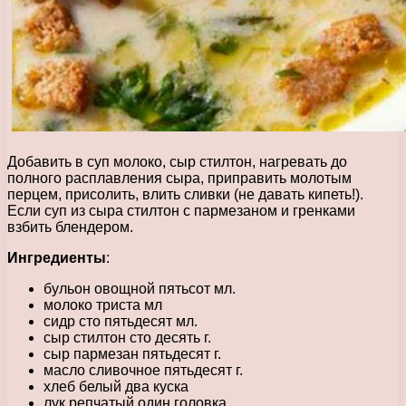
Добавить в суп молоко, сыр стилтон, нагревать до
полного расплавления сыра, приправить молотым
перцем, присолить, влить сливки (не давать кипеть!).
Если суп из сыра стилтон с пармезаном и гренками
взбить блендером.
Ингредиенты
:
бульон овощной пятьсот мл.
молоко триста мл
сидр сто пятьдесят мл.
сыр стилтон сто десять г.
сыр пармезан пятьдесят г.
масло сливочное пятьдесят г.
хлеб белый два куска
лук репчатый один головка