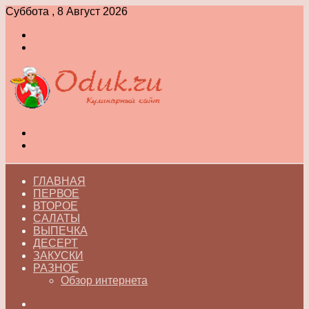
Суббота , 8 Август 2026
Войти
Switch
skin
Меню
Switch
skin
ГЛАВНАЯ
ПЕРВОЕ
ВТОРОЕ
САЛАТЫ
ВЫПЕЧКА
ДЕСЕРТ
ЗАКУСКИ
РАЗНОЕ
Обзор интернета
Искать