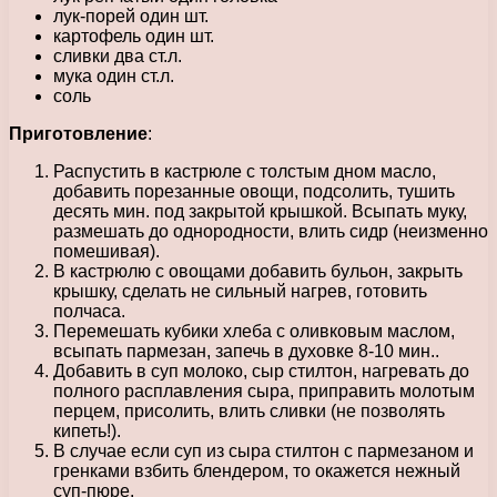
лук-порей один шт.
картофель один шт.
сливки два ст.л.
мука один ст.л.
соль
Приготовление
:
Распустить в кастрюле с толстым дном масло,
добавить порезанные овощи, подсолить, тушить
десять мин. под закрытой крышкой. Всыпать муку,
размешать до однородности, влить сидр (неизменно
помешивая).
В кастрюлю с овощами добавить бульон, закрыть
крышку, сделать не сильный нагрев, готовить
полчаса.
Перемешать кубики хлеба с оливковым маслом,
всыпать пармезан, запечь в духовке 8-10 мин..
Добавить в суп молоко, сыр стилтон, нагревать до
полного расплавления сыра, приправить молотым
перцем, присолить, влить сливки (не позволять
кипеть!).
В случае если суп из сыра стилтон с пармезаном и
гренками взбить блендером, то окажется нежный
суп-пюре.