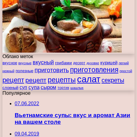
Облако меток
вкусный
курицей
вкусное
грибами
десерт
вкусные
духовке
легкий
приготовления
приготовить
полезные
нежный
простой
салат
рецепты
рецепт
рецепт
секреты
супа
сыром
суп
слоеный
тортик
шашлык
Популярное
07.06.2022
Вьетнамские супы: вкус и аромат Азии
на вашем столе
09.04.2019