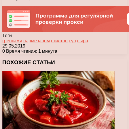
Теги
гренками
пармезаном
стилтон
суп
сыра
29.05.2019
0
Время чтения: 1 минута
Facebook
X
Pinterest
Вконтакте
Одноклассники
Messenger
Messenger
WhatsApp
Telegram
Viber
Печатать
ПОХОЖИЕ СТАТЬИ