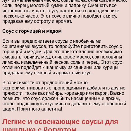
лук, измельченный чеснок, сок лимона, оливковое масло,
соль, перец, молотый кумин и паприку. Смешать все
ингредиенты и дать соусу настояться в холодильнике
несколько часов. Этот соус отлично подойдет к мясу,
придавая ему остроту и аромат.
Соус с горчицей и медом
Если вы предпочитаете соусы с необычными
сочетаниями вкусов, то попробуйте приготовить соус с
горчицей и медом. Для его приготовления необходимо
смешать горчицу, мед, оливковое масло, сок половины
лимона, измельченный чеснок, соль и перец. Этот соус
отлично подойдет к шашлыку из свинины или курицы,
придавая ему нежный и ароматный вкус.
В зависимости от предпочтений можно
экспериментировать с пропорциями и добавлять другие
пряности, такие как имбирь, кориандр или карри. Важно
помнить, что соус должен быть насыщенным и ярким,
чтобы подчеркнуть вкус мяса и добавить ему особенный
шарм. Приятного аппетита!
Легкие и освежающие соусы для
шашлыка с йогуртом