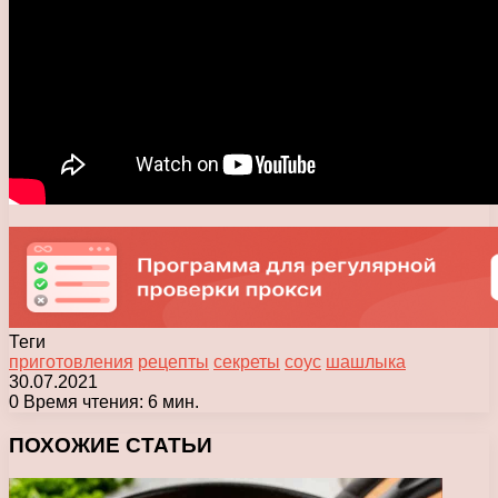
Теги
приготовления
рецепты
секреты
соус
шашлыка
30.07.2021
0
Время чтения: 6 мин.
Facebook
X
Pinterest
Вконтакте
Одноклассники
Messenger
Messenger
WhatsApp
Telegram
Viber
Печатать
ПОХОЖИЕ СТАТЬИ