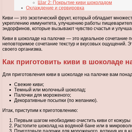
Шаг 2: Покрытие киви шоколадом
Охлаждение и сервировка
Киви — это экзотический фрукт, который обладает множес
укреплению иммунитета, улучшению работы пищеварительн
эндорфинов, которые вызывают чувство счастья и улучша
Киви в шоколаде на палочке — это идеальное сочетание п
неповторимое сочетание текстур и вкусовых ощущений. Эт
своего организма.
Как приготовить киви в шоколаде н
Для приготовления киви в шоколаде на палочке вам понад
Свежие киви;
Темный или молочный шоколад;
Палочки для мороженого;
Декоративные посыпки (по желанию).
Итак, приступим к приготовлению:
Первым шагом необходимо очистить киви от кожуры и
Растопите шоколад на водяной бане или в микровол
Приготовьте палочки для мороженого, воткнув их в к