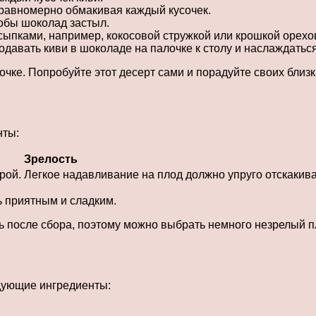
 равномерно обмакивая каждый кусочек.
тобы шоколад застыл.
ыпками, например, кокосовой стружкой или крошкой орехо
давать киви в шоколаде на палочке к столу и наслаждаться
лочке. Попробуйте этот десерт сами и порадуйте своих близ
нты:
Зрелость
рой.
Легкое надавливание на плод должно упруго отскакива
ь приятным и сладким.
ть после сбора, поэтому можно выбрать немного незрелый п
дующие ингредиенты: