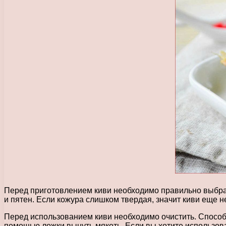
Перед приготовлением киви необходимо правильно выбрать
и пятен. Если кожура слишком твердая, значит киви еще н
Перед использованием киви необходимо очистить. Способ 
помощью ложки вынуть мякоть. Если вы хотите использоват