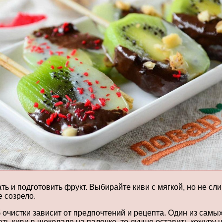
 и подготовить фрукт. Выбирайте киви с мягкой, но не с
е созрело.
очистки зависит от предпочтений и рецепта. Один из самы
ь киви в шоколаде на палочке, то лучше оставить кожуру н