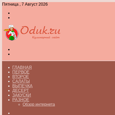
Пятница , 7 Август 2026
Войти
Switch
skin
Меню
Switch
skin
ГЛАВНАЯ
ПЕРВОЕ
ВТОРОЕ
САЛАТЫ
ВЫПЕЧКА
ДЕСЕРТ
ЗАКУСКИ
РАЗНОЕ
Обзор интернета
Искать