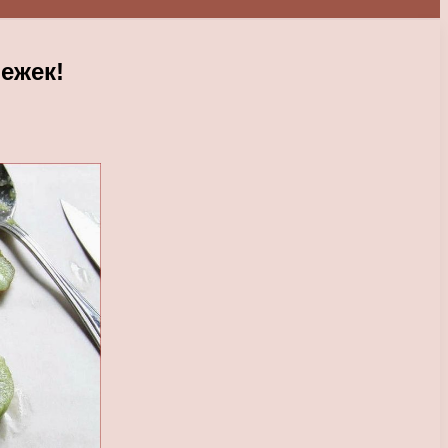
ежек!