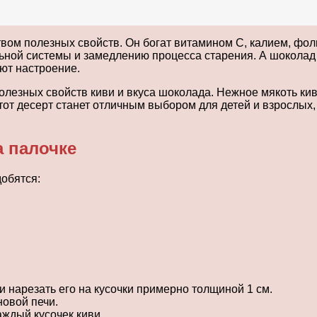
твом полезных свойств. Он богат витамином C, калием, фол
ой системы и замедлению процесса старения. А шоколад — 
ют настроение.
олезных свойств киви и вкуса шоколада. Нежное мякоть кив
от десерт станет отличным выбором для детей и взрослых, 
а палочке
обятся:
 нарезать его на кусочки примерно толщиной 1 см.
новой печи.
аждый кусочек киви.