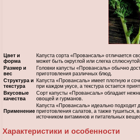
Цвет и
Капуста сорта «Провансаль» отличается св
форма
может быть округлой или слегка сплюснутой,
Размер и
Головки капусты «Провансаль» обычно дости
вес
приготовления различных блюд.
Структура и
Капуста «Провансаль» имеет плотную и сочн
текстура
при каждом укусе, а текстура остается при
Вкусовые
Сорт капусты «Провансаль» обладает нежным
качества
овощей и гурманов.
Капуста «Провансаль» идеально подходит д
Применение
приготовления салатов, а также тушиться, в
источником витаминов и питательных вещест
Характеристики и особенности