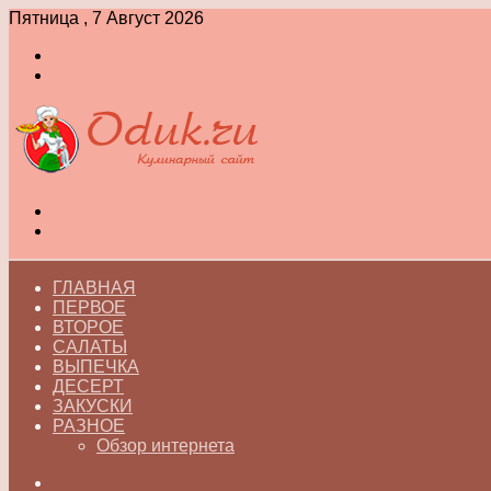
Пятница , 7 Август 2026
Войти
Switch
skin
Меню
Switch
skin
ГЛАВНАЯ
ПЕРВОЕ
ВТОРОЕ
САЛАТЫ
ВЫПЕЧКА
ДЕСЕРТ
ЗАКУСКИ
РАЗНОЕ
Обзор интернета
Искать