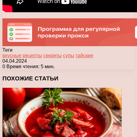
Теги
вкусные
рецепты
секреты
супы
тайские
04.04.2024
0
Время чтения: 5 мин.
Facebook
X
Pinterest
Вконтакте
Одноклассники
Messenger
Messenger
WhatsApp
Telegram
Viber
Печатать
ПОХОЖИЕ СТАТЬИ