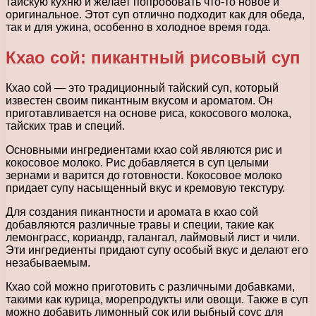
тайскую кухню и желает попробовать что-то новое и
оригинальное. Этот суп отлично подходит как для обеда,
так и для ужина, особенно в холодное время года.
Кхао сой: пикантный рисовый суп
Кхао сой — это традиционный тайский суп, который
известен своим пикантным вкусом и ароматом. Он
приготавливается на основе риса, кокосового молока,
тайских трав и специй.
Основными ингредиентами кхао сой являются рис и
кокосовое молоко. Рис добавляется в суп целыми
зернами и варится до готовности. Кокосовое молоко
придает супу насыщенный вкус и кремовую текстуру.
Для создания пикантности и аромата в кхао сой
добавляются различные травы и специи, такие как
лемонграсс, кориандр, галангал, лаймовый лист и чили.
Эти ингредиенты придают супу особый вкус и делают его
незабываемым.
Кхао сой можно приготовить с различными добавками,
такими как курица, морепродукты или овощи. Также в суп
можно добавить лимонный сок или рыбный соус для