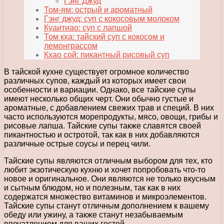
Гэнг Джуд
Том-ям: острый и ароматный
Гэнг джуд: суп с кокосовым молоком
Куаитиао: суп с лапшой
Том кха: тайский суп с кокосом и
лемонграссом
Кхао сой: пикантный рисовый суп
В тайской кухне существует огромное количество
различных супов, каждый из которых имеет свои
особенности и вариации. Однако, все тайские супы
имеют несколько общих черт. Они обычно густые и
ароматные, с добавлением свежих трав и специй. В них
часто используются морепродукты, мясо, овощи, грибы и
рисовые лапша. Тайские супы также славятся своей
пикантностью и остротой, так как в них добавляются
различные острые соусы и перец чили.
Тайские супы являются отличным выбором для тех, кто
любит экзотическую кухню и хочет попробовать что-то
новое и оригинальное. Они являются не только вкусным
и сытным блюдом, но и полезным, так как в них
содержатся множество витаминов и микроэлементов.
Тайские супы станут отличным дополнением к вашему
обеду или ужину, а также станут незабываемым
впечатлением для ваших гостей.