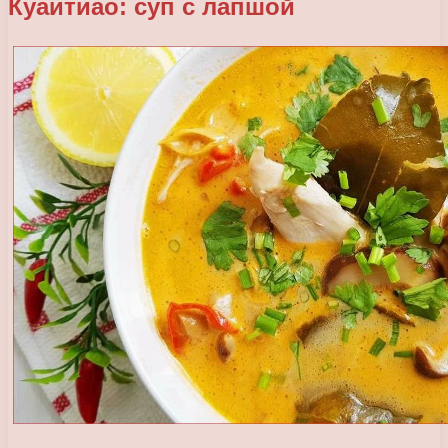
Куаитиао: суп с лапшой