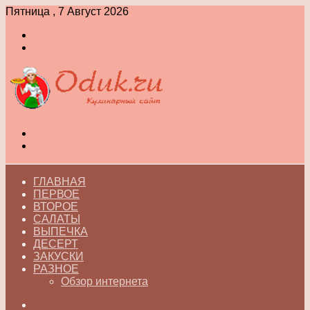
Пятница , 7 Август 2026
Войти
Switch
skin
Меню
Switch
skin
ГЛАВНАЯ
ПЕРВОЕ
ВТОРОЕ
САЛАТЫ
ВЫПЕЧКА
ДЕСЕРТ
ЗАКУСКИ
РАЗНОЕ
Обзор интернета
Искать