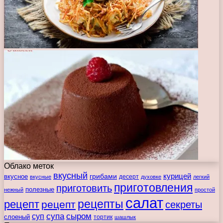
Облако меток
вкусный
курицей
вкусное
грибами
десерт
вкусные
духовке
легкий
приготовления
приготовить
полезные
нежный
простой
салат
рецепты
рецепт
рецепт
секреты
супа
сыром
суп
слоеный
тортик
шашлык