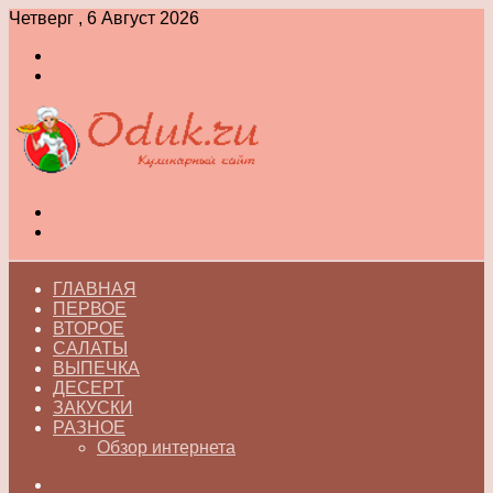
Четверг , 6 Август 2026
Войти
Switch
skin
Меню
Switch
skin
ГЛАВНАЯ
ПЕРВОЕ
ВТОРОЕ
САЛАТЫ
ВЫПЕЧКА
ДЕСЕРТ
ЗАКУСКИ
РАЗНОЕ
Обзор интернета
Искать