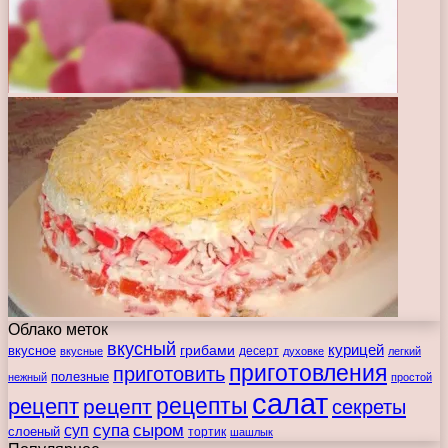
Облако меток
вкусный
курицей
вкусное
грибами
десерт
вкусные
духовке
легкий
приготовления
приготовить
полезные
нежный
простой
салат
рецепты
рецепт
рецепт
секреты
супа
сыром
суп
слоеный
тортик
шашлык