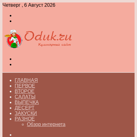
Четверг , 6 Август 2026
Войти
Switch
skin
Меню
Switch
skin
ГЛАВНАЯ
ПЕРВОЕ
ВТОРОЕ
САЛАТЫ
ВЫПЕЧКА
ДЕСЕРТ
ЗАКУСКИ
РАЗНОЕ
Обзор интернета
Искать