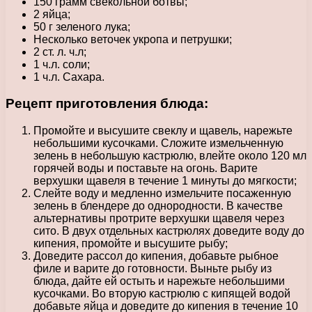
150 грамм свекольной ботвы;
2 яйца;
50 г зеленого лука;
Несколько веточек укропа и петрушки;
2 ст. л. ч.л;
1 ч.л. соли;
1 ч.л. Сахара.
Рецепт приготовления блюда:
Промойте и высушите свеклу и щавель, нарежьте
небольшими кусочками. Сложите измельченную
зелень в небольшую кастрюлю, влейте около 120 мл
горячей воды и поставьте на огонь. Варите
верхушки щавеля в течение 1 минуты до мягкости;
Слейте воду и медленно измельчите посаженную
зелень в блендере до однородности. В качестве
альтернативы протрите верхушки щавеля через
сито. В двух отдельных кастрюлях доведите воду до
кипения, промойте и высушите рыбу;
Доведите рассол до кипения, добавьте рыбное
филе и варите до готовности. Выньте рыбу из
блюда, дайте ей остыть и нарежьте небольшими
кусочками. Во вторую кастрюлю с кипящей водой
добавьте яйца и доведите до кипения в течение 10