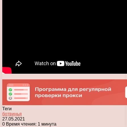
Теги
ботвинья
27.05.2021
0
Время чтения: 1 минута