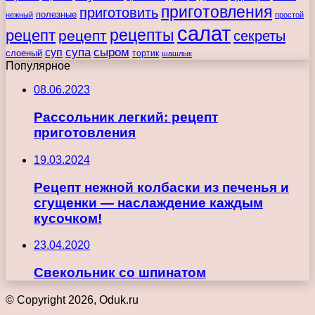
приготовления
приготовить
полезные
нежный
простой
салат
рецепты
рецепт
рецепт
секреты
супа
сыром
суп
слоеный
тортик
шашлык
Популярное
08.06.2023
Рассольник легкий: рецепт
приготовления
19.03.2024
Рецепт нежной колбаски из печенья и
сгущенки — наслаждение каждым
кусочком!
23.04.2020
Свекольник со шпинатом
© Copyright 2026, Oduk.ru