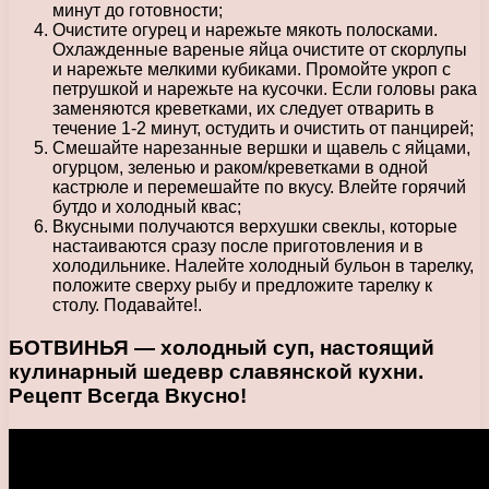
минут до готовности;
Очистите огурец и нарежьте мякоть полосками.
Охлажденные вареные яйца очистите от скорлупы
и нарежьте мелкими кубиками. Промойте укроп с
петрушкой и нарежьте на кусочки. Если головы рака
заменяются креветками, их следует отварить в
течение 1-2 минут, остудить и очистить от панцирей;
Смешайте нарезанные вершки и щавель с яйцами,
огурцом, зеленью и раком/креветками в одной
кастрюле и перемешайте по вкусу. Влейте горячий
бутдо и холодный квас;
Вкусными получаются верхушки свеклы, которые
настаиваются сразу после приготовления и в
холодильнике. Налейте холодный бульон в тарелку,
положите сверху рыбу и предложите тарелку к
столу. Подавайте!.
БОТВИНЬЯ — холодный суп, настоящий
кулинарный шедевр славянской кухни.
Рецепт Всегда Вкусно!