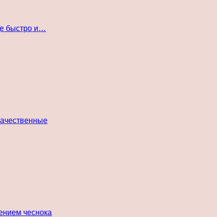
де быстро и…
 качественные
лением чеснока