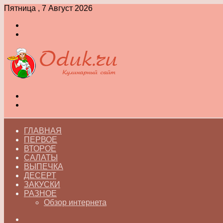
Пятница , 7 Август 2026
Войти
Switch
skin
Меню
Switch
skin
ГЛАВНАЯ
ПЕРВОЕ
ВТОРОЕ
САЛАТЫ
ВЫПЕЧКА
ДЕСЕРТ
ЗАКУСКИ
РАЗНОЕ
Обзор интернета
Искать