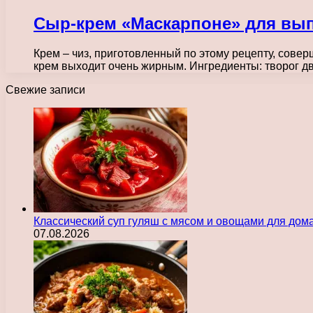
Сыр-крем «Маскарпоне» для вы
Крем – чиз, приготовленный по этому рецепту, сове
крем выходит очень жирным. Ингредиенты: творог 
Свежие записи
Классический суп гуляш с мясом и овощами для дом
07.08.2026