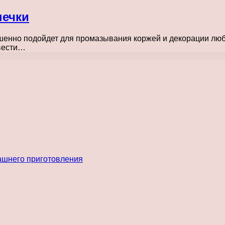
печки
ршенно подойдет для промазывания коржей и декорации любо
двести…
ашнего приготовления