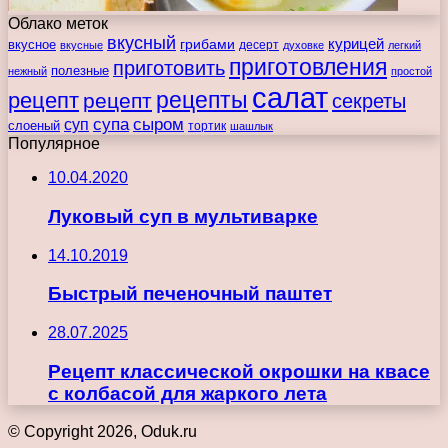
Облако меток
вкусный
курицей
вкусное
грибами
десерт
вкусные
духовке
легкий
приготовления
приготовить
полезные
нежный
простой
салат
рецепты
рецепт
рецепт
секреты
супа
сыром
суп
слоеный
тортик
шашлык
Популярное
10.04.2020
Луковый суп в мультиварке
14.10.2019
Быстрый печеночный паштет
28.07.2025
Рецепт классической окрошки на квасе
с колбасой для жаркого лета
© Copyright 2026, Oduk.ru