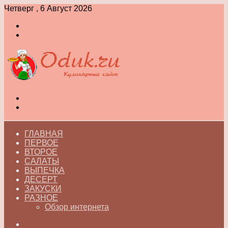
Четверг , 6 Август 2026
Войти
Switch
skin
Меню
Switch
skin
ГЛАВНАЯ
ПЕРВОЕ
ВТОРОЕ
САЛАТЫ
ВЫПЕЧКА
ДЕСЕРТ
ЗАКУСКИ
РАЗНОЕ
Обзор интернета
Искать