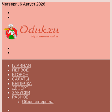
Четверг , 6 Август 2026
Войти
Switch
skin
Меню
Switch
skin
ГЛАВНАЯ
ПЕРВОЕ
ВТОРОЕ
САЛАТЫ
ВЫПЕЧКА
ДЕСЕРТ
ЗАКУСКИ
РАЗНОЕ
Обзор интернета
Искать