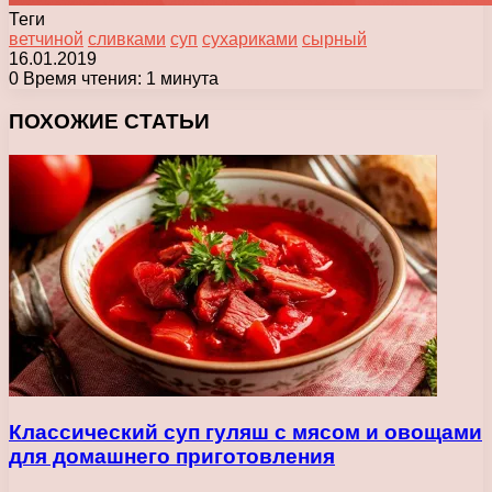
Теги
ветчиной
сливками
суп
сухариками
сырный
16.01.2019
0
Время чтения: 1 минута
Facebook
X
Pinterest
Вконтакте
Одноклассники
Messenger
Messenger
WhatsApp
Telegram
Viber
Печатать
ПОХОЖИЕ СТАТЬИ
Классический суп гуляш с мясом и овощами
для домашнего приготовления