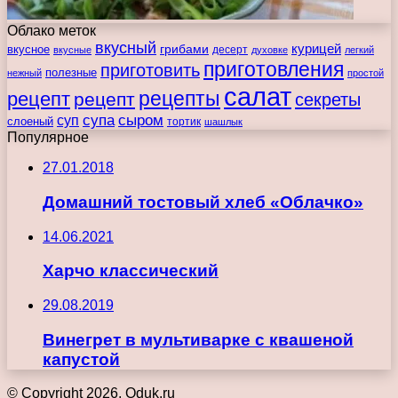
Облако меток
вкусный
курицей
вкусное
грибами
десерт
вкусные
духовке
легкий
приготовления
приготовить
полезные
нежный
простой
салат
рецепты
рецепт
рецепт
секреты
супа
сыром
суп
слоеный
тортик
шашлык
Популярное
27.01.2018
Домашний тостовый хлеб «Облачко»
14.06.2021
Харчо классический
29.08.2019
Винегрет в мультиварке с квашеной
капустой
© Copyright 2026, Oduk.ru