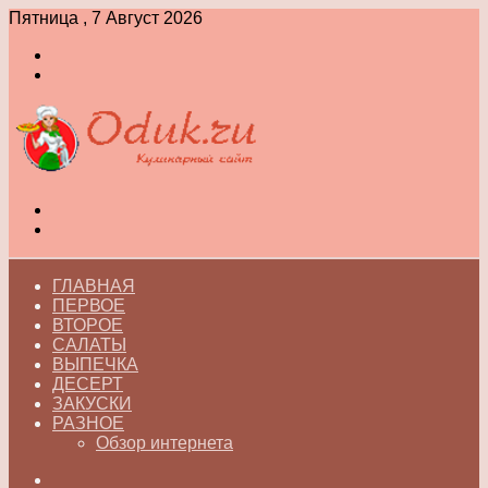
Пятница , 7 Август 2026
Войти
Switch
skin
Меню
Switch
skin
ГЛАВНАЯ
ПЕРВОЕ
ВТОРОЕ
САЛАТЫ
ВЫПЕЧКА
ДЕСЕРТ
ЗАКУСКИ
РАЗНОЕ
Обзор интернета
Искать