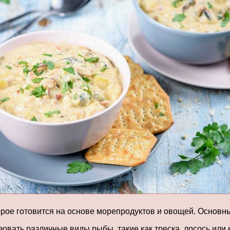
орое готовится на основе морепродуктов и овощей. Основн
овать различные виды рыбы, такие как треска, лосось или к