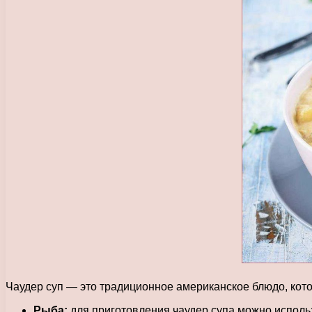
Чаудер суп — это традиционное американское блюдо, кот
Рыба:
для приготовления чаудер супа можно использ