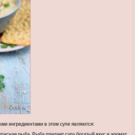
ыми ингредиентами в этом супе являются:
расная рыба. Рыба придает супу богатый вкус и аромат.