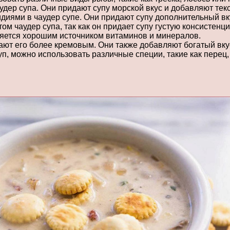
ер супа. Они придают супу морской вкус и добавляют текс
идиями в чаудер супе. Они придают супу дополнительный вк
м чаудер супа, так как он придает супу густую консистенц
вляется хорошим источником витаминов и минералов.
ают его более кремовым. Они также добавляют богатый вку
п, можно использовать различные специи, такие как перец, 