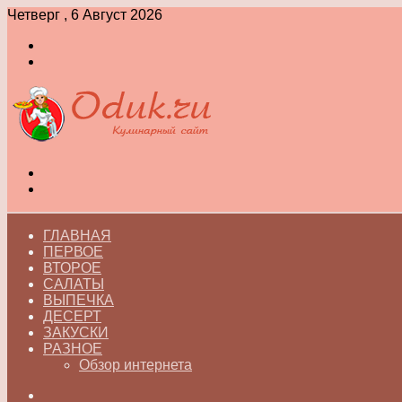
Четверг , 6 Август 2026
Войти
Switch
skin
Меню
Switch
skin
ГЛАВНАЯ
ПЕРВОЕ
ВТОРОЕ
САЛАТЫ
ВЫПЕЧКА
ДЕСЕРТ
ЗАКУСКИ
РАЗНОЕ
Обзор интернета
Искать