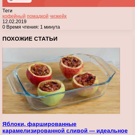
Теги
кофейный
помадкой
чизкейк
12.02.2019
0
Время чтения: 1 минута
Facebook
X
Pinterest
Вконтакте
Одноклассники
Messenger
Messenger
WhatsApp
Telegram
Viber
Печатать
ПОХОЖИЕ СТАТЬИ
Яблоки, фаршированные
карамелизированной сливой — идеальное