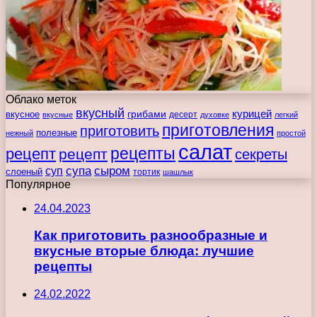
Облако меток
вкусный
курицей
вкусное
грибами
десерт
вкусные
духовке
легкий
приготовления
приготовить
полезные
нежный
простой
салат
рецепты
рецепт
рецепт
секреты
супа
сыром
суп
слоеный
тортик
шашлык
Популярное
24.04.2023
Как приготовить разнообразные и
вкусные вторые блюда: лучшие
рецепты
24.02.2022