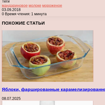
Теги
мандариновое
молоке
мороженое
03.09.2018
0
Время чтения: 1 минута
Facebook
X
Pinterest
Вконтакте
Одноклассники
Messenger
Messenger
WhatsApp
Telegram
Viber
Печатать
ПОХОЖИЕ СТАТЬИ
Яблоки, фаршированные карамелизированно
08.07.2025