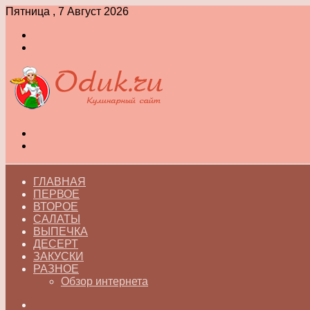
Пятница , 7 Август 2026
Войти
Switch
skin
Меню
Switch
skin
ГЛАВНАЯ
ПЕРВОЕ
ВТОРОЕ
САЛАТЫ
ВЫПЕЧКА
ДЕСЕРТ
ЗАКУСКИ
РАЗНОЕ
Обзор интернета
Искать