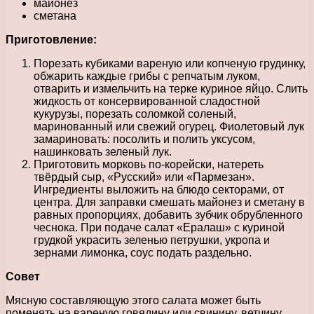
майонез
сметана
Приготовление:
Порезать кубиками вареную или копченую грудинку,
обжарить каждые грибы с репчатым луком,
отварить и измельчить на терке куриное яйцо. Слить
жидкость от консервированной сладостной
кукурузы, порезать соломкой соленый,
маринованный или свежий огурец. Фиолетовый лук
замариновать: посолить и полить уксусом,
нашинковать зеленый лук.
Приготовить морковь по-корейски, натереть
твёрдый сыр, «Русский» или «Пармезан».
Ингредиенты выложить на блюдо секторами, от
центра. Для заправки смешать майонез и сметану в
равных пропорциях, добавить зубчик обрубленного
чеснока. При подаче салат «Ералаш» с куриной
грудкой украсить зеленью петрушки, укропа и
зернами лимонка, соус подать раздельно.
Совет
Мясную составляющую этого салата может быть
поменять на вареную говядину или свинину, ветчину,