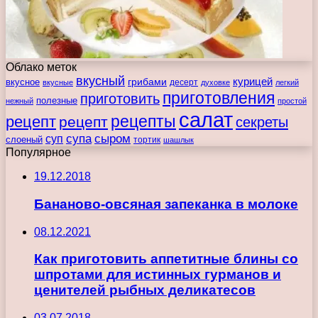
Облако меток
вкусный
курицей
вкусное
грибами
десерт
вкусные
духовке
легкий
приготовления
приготовить
полезные
нежный
простой
салат
рецепты
рецепт
рецепт
секреты
супа
сыром
суп
слоеный
тортик
шашлык
Популярное
19.12.2018
Бананово-овсяная запеканка в молоке
08.12.2021
Как приготовить аппетитные блины со
шпротами для истинных гурманов и
ценителей рыбных деликатесов
03.07.2018