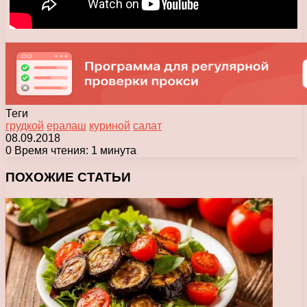
Теги
грудкой
ералаш
куриной
салат
08.09.2018
0
Время чтения: 1 минута
Facebook
X
Pinterest
Вконтакте
Одноклассники
Messenger
Messenger
WhatsApp
Telegram
Viber
Печатать
ПОХОЖИЕ СТАТЬИ