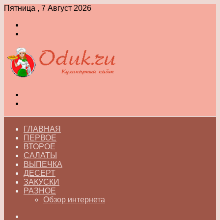
Пятница , 7 Август 2026
Войти
Switch
skin
Меню
Switch
skin
ГЛАВНАЯ
ПЕРВОЕ
ВТОРОЕ
САЛАТЫ
ВЫПЕЧКА
ДЕСЕРТ
ЗАКУСКИ
РАЗНОЕ
Обзор интернета
Искать