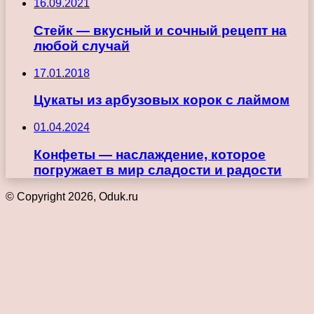
16.09.2021
Стейк — вкусный и сочный рецепт на
любой случай
17.01.2018
Цукаты из арбузовых корок с лаймом
01.04.2024
Конфеты — наслаждение, которое
погружает в мир сладости и радости
© Copyright 2026, Oduk.ru
Кнопка
«Наверх»