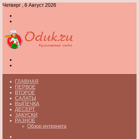
Четверг , 6 Август 2026
Войти
Switch
skin
Меню
Switch
skin
ГЛАВНАЯ
ПЕРВОЕ
ВТОРОЕ
САЛАТЫ
ВЫПЕЧКА
ДЕСЕРТ
ЗАКУСКИ
РАЗНОЕ
Обзор интернета
Искать