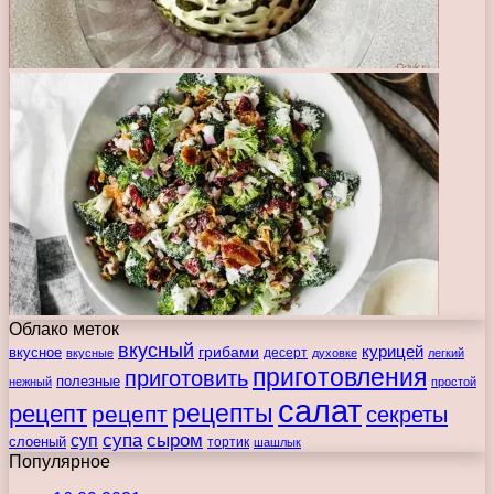
Облако меток
вкусный
курицей
вкусное
грибами
десерт
вкусные
духовке
легкий
приготовления
приготовить
полезные
нежный
простой
салат
рецепты
рецепт
рецепт
секреты
супа
сыром
суп
слоеный
тортик
шашлык
Популярное