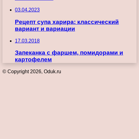
03.04.2023
Рецепт супа харира: классический
вариант и вариации
17.03.2018
Запеканка с фаршем, помидорами и
картофелем
© Copyright 2026, Oduk.ru
Кнопка
«Наверх»