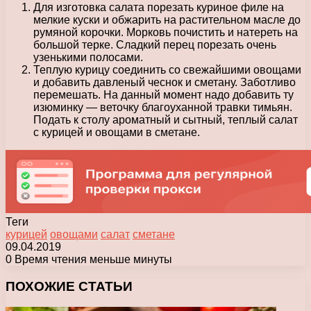
Для изготовка салата порезать куриное филе на
мелкие куски и обжарить на растительном масле до
румяной корочки. Морковь почистить и натереть на
большой терке. Сладкий перец порезать очень
узенькими полосами.
Теплую курицу соединить со свежайшими овощами
и добавить давленый чеснок и сметану. Заботливо
перемешать. На данный момент надо добавить ту
изюминку — веточку благоуханной травки тимьян.
Подать к столу ароматный и сытный, теплый салат
с курицей и овощами в сметане.
Теги
курицей
овощами
салат
сметане
09.04.2019
0
Время чтения меньше минуты
Facebook
X
Pinterest
Вконтакте
Одноклассники
Messenger
Messenger
WhatsApp
Telegram
Viber
Печатать
ПОХОЖИЕ СТАТЬИ