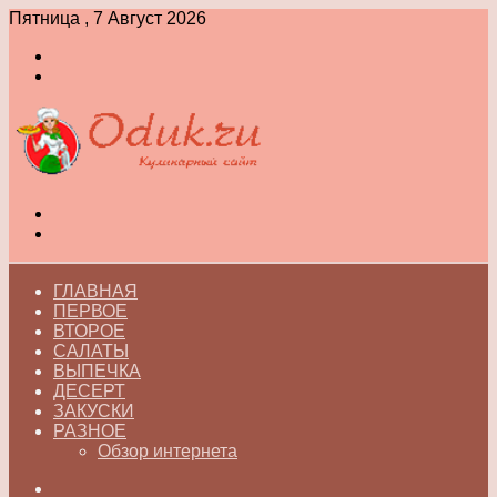
Пятница , 7 Август 2026
Войти
Switch
skin
Меню
Switch
skin
ГЛАВНАЯ
ПЕРВОЕ
ВТОРОЕ
САЛАТЫ
ВЫПЕЧКА
ДЕСЕРТ
ЗАКУСКИ
РАЗНОЕ
Обзор интернета
Искать