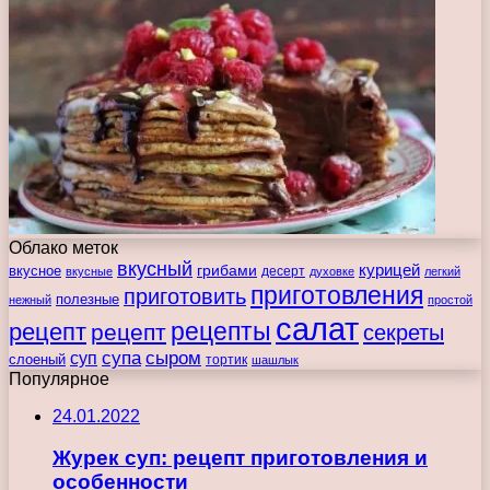
Облако меток
вкусный
курицей
вкусное
грибами
десерт
вкусные
духовке
легкий
приготовления
приготовить
полезные
нежный
простой
салат
рецепты
рецепт
рецепт
секреты
супа
сыром
суп
слоеный
тортик
шашлык
Популярное
24.01.2022
Журек суп: рецепт приготовления и
особенности