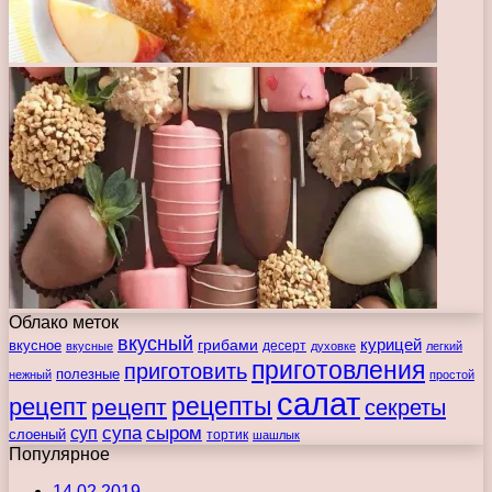
Облако меток
вкусный
курицей
вкусное
грибами
десерт
вкусные
духовке
легкий
приготовления
приготовить
полезные
нежный
простой
салат
рецепты
рецепт
рецепт
секреты
супа
сыром
суп
слоеный
тортик
шашлык
Популярное
14.02.2019