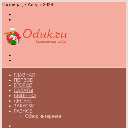
Пятница , 7 Август 2026
Войти
Switch
skin
Меню
Switch
skin
ГЛАВНАЯ
ПЕРВОЕ
ВТОРОЕ
САЛАТЫ
ВЫПЕЧКА
ДЕСЕРТ
ЗАКУСКИ
РАЗНОЕ
Обзор интернета
Искать