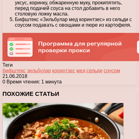
уксус, коринку, обжаренную муку, прокипятить,
перед подачей соуса на стол добавить в него
столовую ложку масла.
Бифштекс «Зильбулар мед коринтзес» из сельди с
соусом подавать с овощами и пюре из картофеля.
Теги
бифштекс
зильбулар
коринтзес
мед
сельди
соусом
21.06.2018
0
Время чтения: 1 минута
Facebook
X
Pinterest
Вконтакте
Одноклассники
Messenger
Messenger
WhatsApp
Telegram
Viber
Печатать
ПОХОЖИЕ СТАТЬИ