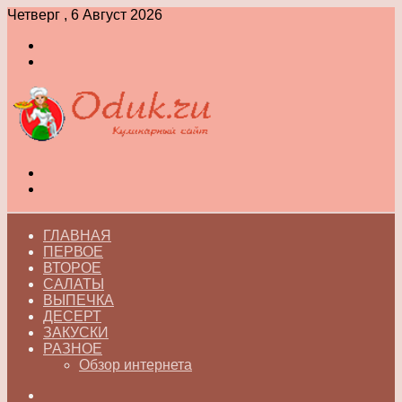
Четверг , 6 Август 2026
Войти
Switch
skin
Меню
Switch
skin
ГЛАВНАЯ
ПЕРВОЕ
ВТОРОЕ
САЛАТЫ
ВЫПЕЧКА
ДЕСЕРТ
ЗАКУСКИ
РАЗНОЕ
Обзор интернета
Искать