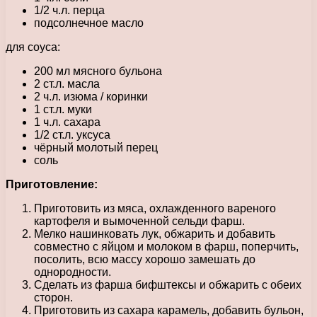
1/2 ч.л. перца
подсолнечное масло
для соуса:
200 мл мясного бульона
2 ст.л. масла
2 ч.л. изюма / коринки
1 ст.л. муки
1 ч.л. сахара
1/2 ст.л. уксуса
чёрный молотый перец
соль
Приготовление:
Приготовить из мяса, охлажденного вареного
картофеля и вымоченной сельди фарш.
Мелко нашинковать лук, обжарить и добавить
совместно с яйцом и молоком в фарш, поперчить,
посолить, всю массу хорошо замешать до
однородности.
Сделать из фарша бифштексы и обжарить с обеих
сторон.
Приготовить из сахара карамель, добавить бульон,