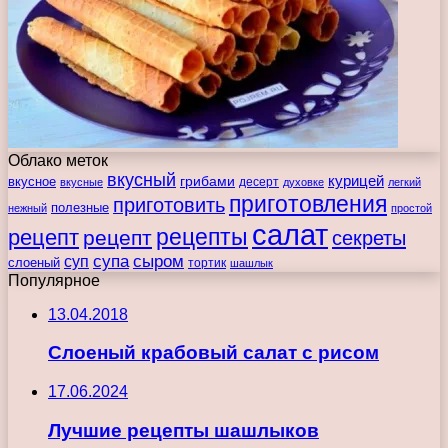
Облако меток
вкусный
курицей
вкусное
грибами
десерт
вкусные
духовке
легкий
приготовления
приготовить
полезные
нежный
простой
салат
рецепты
рецепт
рецепт
секреты
супа
сыром
суп
слоеный
тортик
шашлык
Популярное
13.04.2018
Слоеный крабовый салат с рисом
17.06.2024
Лучшие рецепты шашлыков