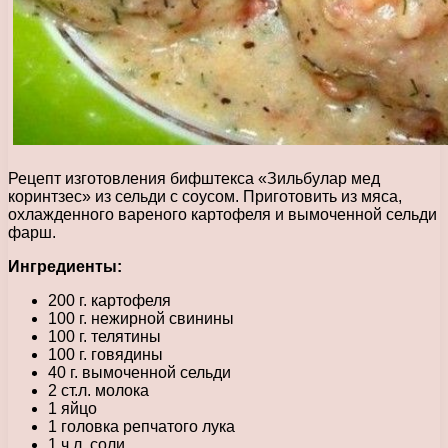
Рецепт изготовления бифштекса «Зильбулар мед
коринтзес» из сельди с соусом. Приготовить из мяса,
охлажденного вареного картофеля и вымоченной сельди
фарш.
Ингредиенты:
200 г. картофеля
100 г. нежирной свинины
100 г. телятины
100 г. говядины
40 г. вымоченной сельди
2 ст.л. молока
1 яйцо
1 головка репчатого лука
1 ч.л. соли