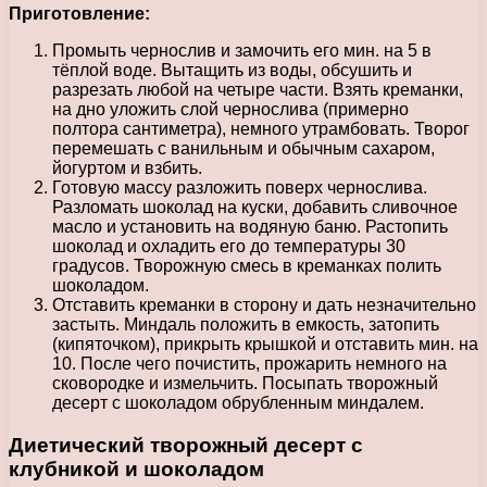
Приготовление:
Промыть чернослив и замочить его мин. на 5 в
тёплой воде. Вытащить из воды, обсушить и
разрезать любой на четыре части. Взять креманки,
на дно уложить слой чернослива (примерно
полтора сантиметра), немного утрамбовать. Творог
перемешать с ванильным и обычным сахаром,
йогуртом и взбить.
Готовую массу разложить поверх чернослива.
Разломать шоколад на куски, добавить сливочное
масло и установить на водяную баню. Растопить
шоколад и охладить его до температуры 30
градусов. Творожную смесь в креманках полить
шоколадом.
Отставить креманки в сторону и дать незначительно
застыть. Миндаль положить в емкость, затопить
(кипяточком), прикрыть крышкой и отставить мин. на
10. После чего почистить, прожарить немного на
сковородке и измельчить. Посыпать творожный
десерт с шоколадом обрубленным миндалем.
Диетический творожный десерт с
клубникой и шоколадом