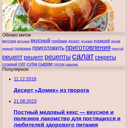
Облако меток
вкусный
курицей
вкусное
грибами
десерт
вкусные
духовке
легкий
приготовления
приготовить
полезные
нежный
простой
салат
рецепты
рецепт
рецепт
секреты
супа
сыром
суп
слоеный
тортик
шашлык
Популярное
11.12.2018
Десерт «Домик» из творога
21.08.2023
Постный медовый кекс — вкусное и
полезное лакомство для постящихся и
любителей здорового питания