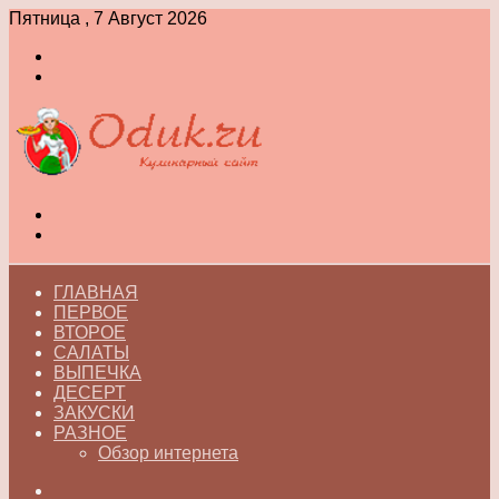
Пятница , 7 Август 2026
Войти
Switch
skin
Меню
Switch
skin
ГЛАВНАЯ
ПЕРВОЕ
ВТОРОЕ
САЛАТЫ
ВЫПЕЧКА
ДЕСЕРТ
ЗАКУСКИ
РАЗНОЕ
Обзор интернета
Искать