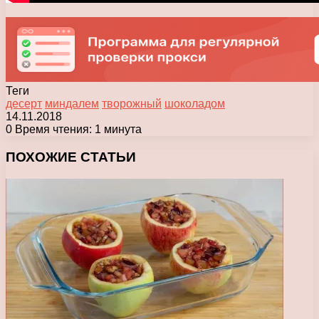
Теги
десерт
миндалем
творожный
шоколадом
14.11.2018
0
Время чтения: 1 минута
Facebook
X
Pinterest
Вконтакте
Одноклассники
Messenger
Messenger
WhatsApp
Telegram
Viber
Печатать
ПОХОЖИЕ СТАТЬИ