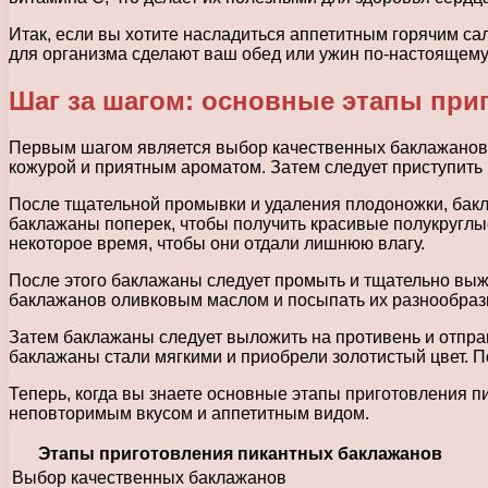
Итак, если вы хотите насладиться аппетитным горячим са
для организма сделают ваш обед или ужин по-настоящем
Шаг за шагом: основные этапы при
Первым шагом является выбор качественных баклажанов, 
кожурой и приятным ароматом. Затем следует приступить 
После тщательной промывки и удаления плодоножки, бакла
баклажаны поперек, чтобы получить красивые полукруглые
некоторое время, чтобы они отдали лишнюю влагу.
После этого баклажаны следует промыть и тщательно выжа
баклажанов оливковым маслом и посыпать их разнообразн
Затем баклажаны следует выложить на противень и отпра
баклажаны стали мягкими и приобрели золотистый цвет. По
Теперь, когда вы знаете основные этапы приготовления пи
неповторимым вкусом и аппетитным видом.
Этапы приготовления пикантных баклажанов
Выбор качественных баклажанов