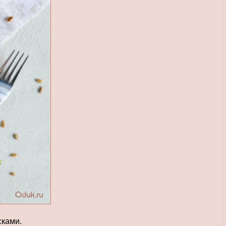
сками.