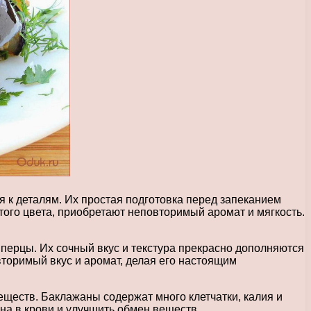
я к деталям. Их простая подготовка перед запеканием
ого цвета, приобретают неповторимый аромат и мягкость.
перцы. Их сочный вкус и текстура прекрасно дополняются
торимый вкус и аромат, делая его настоящим
еществ. Баклажаны содержат много клетчатки, калия и
ина в крови и улучшить обмен веществ.