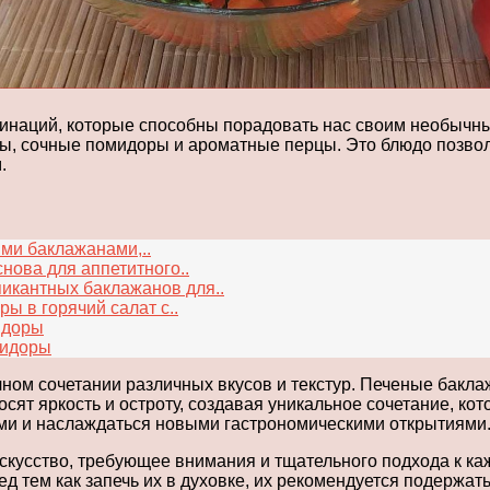
инаций, которые способны порадовать нас своим необычны
аны, сочные помидоры и ароматные перцы. Это блюдо позв
.
ми баклажанами,..
ова для аппетитного..
пикантных баклажанов для..
ы в горячий салат с..
идоры
мидоры
чном сочетании различных вкусов и текстур. Печеные бакл
сят яркость и остроту, создавая уникальное сочетание, ко
сами и наслаждаться новыми гастрономическими открытиями
скусство, требующее внимания и тщательного подхода к ка
тем как запечь их в духовке, их рекомендуется подержать 