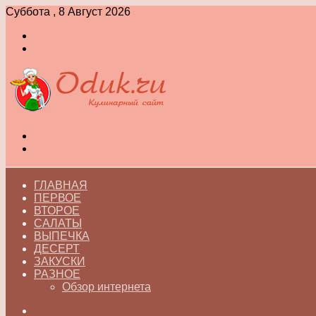
Суббота , 8 Август 2026
Войти
Switch
skin
Меню
Switch
skin
ГЛАВНАЯ
ПЕРВОЕ
ВТОРОЕ
САЛАТЫ
ВЫПЕЧКА
ДЕСЕРТ
ЗАКУСКИ
РАЗНОЕ
Обзор интернета
Искать