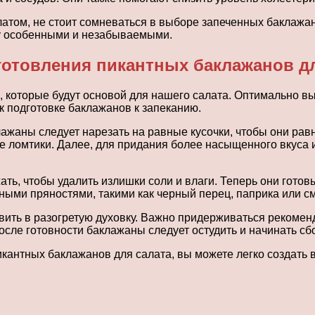
латом, не стоит сомневаться в выборе запеченных баклажан
у особенными и незабываемыми.
готовления пикантных баклажанов дл
которые будут основой для нашего салата. Оптимально вы
к подготовке баклажанов к запеканию.
жаны следует нарезать на равные кусочки, чтобы они равн
 ломтики. Далее, для придания более насыщенного вкуса и
ть, чтобы удалить излишки соли и влаги. Теперь они готов
ыми пряностями, такими как черный перец, паприка или см
вить в разогретую духовку. Важно придерживаться рекоме
сле готовности баклажаны следует остудить и начинать сбо
кантных баклажанов для салата, вы можете легко создать в