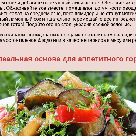
 огне и добавьте нарезанный лук и чеснок. Обжарьте их до
ы. Обжаривайте все вместе, помешивая, до мягкости овощ
ть салат на среднем огне, пока помидоры не станут мягким
атый лимонный сок и тщательно перемешайте все ингредие
цев готов! Подайте его на стол, украсив свежей зеленью.
аклажанами, помидорами и перцами позволит вам насладит
амостоятельное блюдо или в качестве гарнира к мясу или р
еальная основа для аппетитного гор