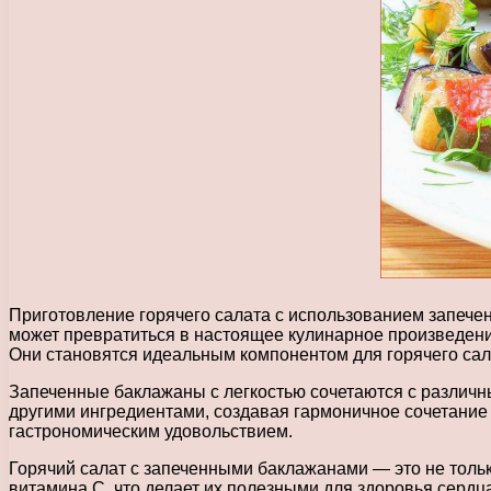
Приготовление горячего салата с использованием запечен
может превратиться в настоящее кулинарное произведение
Они становятся идеальным компонентом для горячего сал
Запеченные баклажаны с легкостью сочетаются с различн
другими ингредиентами, создавая гармоничное сочетание 
гастрономическим удовольствием.
Горячий салат с запеченными баклажанами — это не тольк
витамина С, что делает их полезными для здоровья сердца