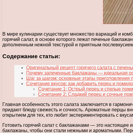
В мире кулинарии существует множество вариаций и комб
горячий салат, в основе которого лежат печеные баклаж
дополненным нежной текстурой и приятным послевкусием
Содержание статьи:
Оригинальный рецепт горячего салата с печены
Почему запеченные баклажаны — идеальная осн
Шаг за шагом: основные этапы приготовления 
Сочетание вкусов: как добавить перец и помидор
Сочетание 1: Острый перец и спелые пом
Сочетание 2: Сладкий перец и сочные по
Главная особенность этого салата заключается в гармони
придают блюду свежесть и сочность. Ароматные перцы вно
открытием для тех, кто любит экспериментировать с вку
Готовить горячий салат с баклажанами — это настоящее и
баклажаны, чтобы они стали нежными и ароматными. Перед 