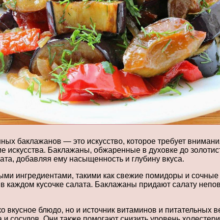
ных баклажанов — это искусство, которое требует внимани
 искусства. Баклажаны, обжаренные в духовке до золотист
ата, добавляя ему насыщенность и глубину вкуса.
ыми ингредиентами, такими как свежие помидоры и сочные 
в каждом кусочке салата. Баклажаны придают салату непов
о вкусное блюдо, но и источник витаминов и питательных в
 и сосудов. Они также помогают снизить уровень холестер