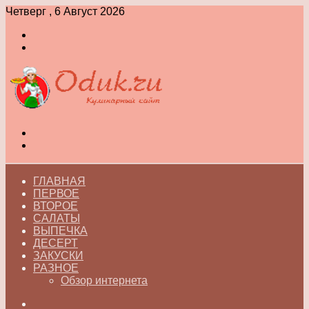
Четверг , 6 Август 2026
Войти
Switch
skin
Меню
Switch
skin
ГЛАВНАЯ
ПЕРВОЕ
ВТОРОЕ
САЛАТЫ
ВЫПЕЧКА
ДЕСЕРТ
ЗАКУСКИ
РАЗНОЕ
Обзор интернета
Искать