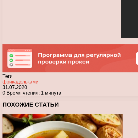
Теги
фрикадельками
31.07.2020
0
Время чтения: 1 минута
Facebook
X
Pinterest
Вконтакте
Одноклассники
Messenger
Messenger
WhatsApp
Telegram
Viber
Печатать
ПОХОЖИЕ СТАТЬИ