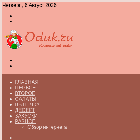
Четверг , 6 Август 2026
Войти
Switch
skin
Меню
Switch
skin
ГЛАВНАЯ
ПЕРВОЕ
ВТОРОЕ
САЛАТЫ
ВЫПЕЧКА
ДЕСЕРТ
ЗАКУСКИ
РАЗНОЕ
Обзор интернета
Искать