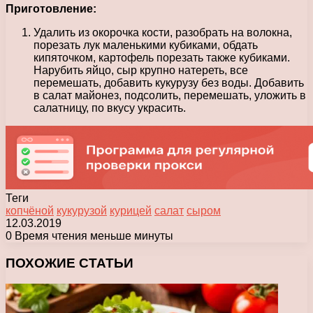
Приготовление:
Удалить из окорочка кости, разобрать на волокна,
порезать лук маленькими кубиками, обдать
кипяточком, картофель порезать также кубиками.
Нарубить яйцо, сыр крупно натереть, все
перемешать, добавить кукурузу без воды. Добавить
в салат майонез, подсолить, перемешать, уложить в
салатницу, по вкусу украсить.
Теги
копчёной
кукурузой
курицей
салат
сыром
12.03.2019
0
Время чтения меньше минуты
Facebook
X
Pinterest
Вконтакте
Одноклассники
Messenger
Messenger
WhatsApp
Telegram
Viber
Печатать
ПОХОЖИЕ СТАТЬИ