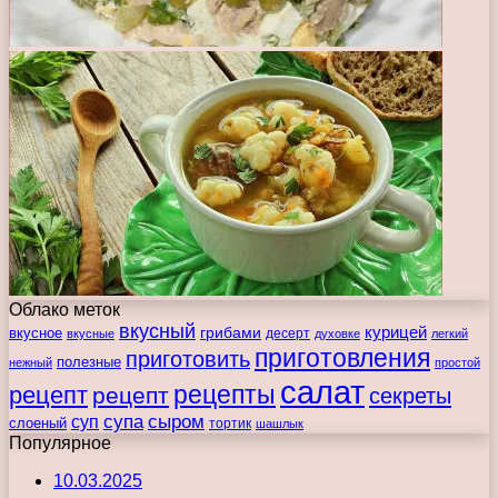
Облако меток
вкусный
курицей
вкусное
грибами
десерт
вкусные
духовке
легкий
приготовления
приготовить
полезные
нежный
простой
салат
рецепты
рецепт
рецепт
секреты
супа
сыром
суп
слоеный
тортик
шашлык
Популярное
10.03.2025