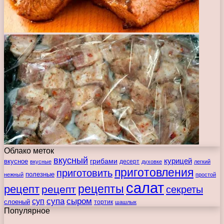
Облако меток
вкусный
курицей
вкусное
грибами
десерт
вкусные
духовке
легкий
приготовления
приготовить
полезные
нежный
простой
салат
рецепты
рецепт
рецепт
секреты
супа
сыром
суп
слоеный
тортик
шашлык
Популярное