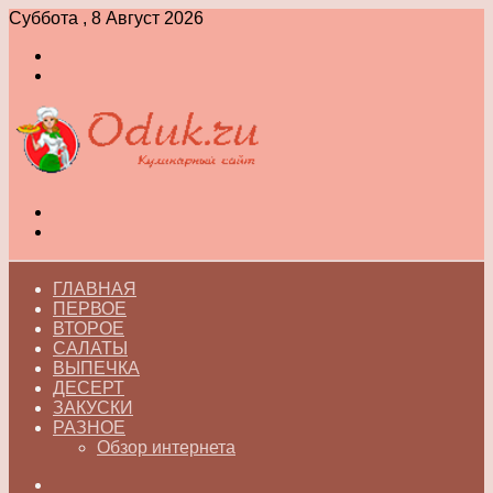
Суббота , 8 Август 2026
Войти
Switch
skin
Меню
Switch
skin
ГЛАВНАЯ
ПЕРВОЕ
ВТОРОЕ
САЛАТЫ
ВЫПЕЧКА
ДЕСЕРТ
ЗАКУСКИ
РАЗНОЕ
Обзор интернета
Искать