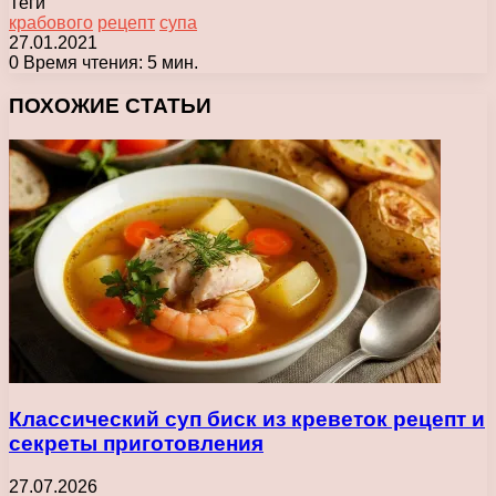
Теги
крабового
рецепт
супа
27.01.2021
0
Время чтения: 5 мин.
Facebook
X
Pinterest
Вконтакте
Одноклассники
Messenger
Messenger
WhatsApp
Telegram
Viber
Печатать
ПОХОЖИЕ СТАТЬИ
Классический суп биск из креветок рецепт и
секреты приготовления
27.07.2026