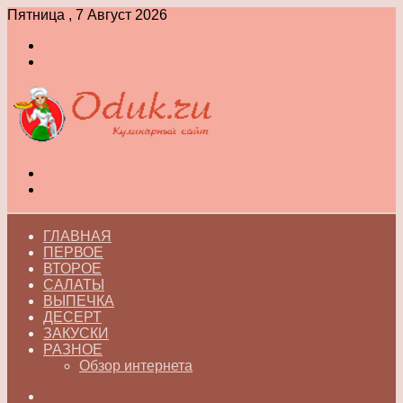
Пятница , 7 Август 2026
Войти
Switch
skin
Меню
Switch
skin
ГЛАВНАЯ
ПЕРВОЕ
ВТОРОЕ
САЛАТЫ
ВЫПЕЧКА
ДЕСЕРТ
ЗАКУСКИ
РАЗНОЕ
Обзор интернета
Искать