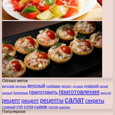
Облако меток
вкусный
курицей
вкусное
грибами
десерт
вкусные
духовке
легкий
приготовления
приготовить
полезные
нежный
простой
салат
рецепты
рецепт
рецепт
секреты
супа
сыром
суп
слоеный
тортик
шашлык
Популярное