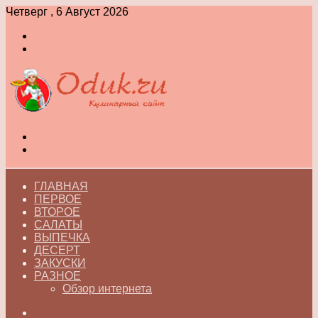
Четверг , 6 Август 2026
Войти
Switch
skin
Меню
Switch
skin
ГЛАВНАЯ
ПЕРВОЕ
ВТОРОЕ
САЛАТЫ
ВЫПЕЧКА
ДЕСЕРТ
ЗАКУСКИ
РАЗНОЕ
Обзор интернета
Искать