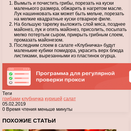
Вымыть и почистить грибы, порезать на куски
маленького размера, обжарить в нагретом масле.
Лук нашинковать как может быть мельче, порезать
на мелкие квадратные куски отварное филе.
На большую тарелку выложить слой мяса, позднее
майонез, лук и опять майонез, присолить, посыпать
мелко потертым сыром, прикрыть грибным слоем,
промазать майонезом.
Последним слоем в салате «Клубничка» будут
маленькие кубики помидора, украсить верх блюда
листиками, вырезанными из пластинок огурца.
Теги
грибами
клубничка
курицей
салат
05.02.2019
0
Время чтения меньше минуты
Facebook
X
Pinterest
Вконтакте
Одноклассники
Messenger
Messenger
WhatsApp
Telegram
Viber
Печатать
ПОХОЖИЕ СТАТЬИ