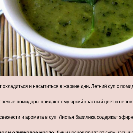
 охладиться и насытиться в жаркие дни. Летний суп с поми
 спелые помидоры придают ему яркий красный цвет и непо
вежести и аромата в суп. Листья базилика содержат эфирн
снок и оливковое масло
. Лук и чеснок придают супу насыщ