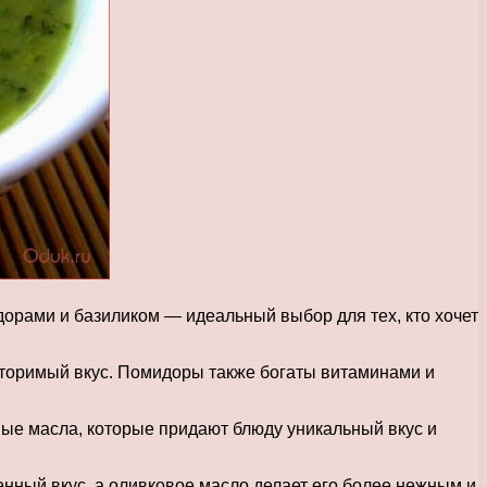
дорами и базиликом — идеальный выбор для тех, кто хочет
вторимый вкус. Помидоры также богаты витаминами и
ые масла, которые придают блюду уникальный вкус и
енный вкус, а оливковое масло делает его более нежным и