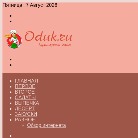
Пятница , 7 Август 2026
Войти
Switch
skin
Меню
Switch
skin
ГЛАВНАЯ
ПЕРВОЕ
ВТОРОЕ
САЛАТЫ
ВЫПЕЧКА
ДЕСЕРТ
ЗАКУСКИ
РАЗНОЕ
Обзор интернета
Искать