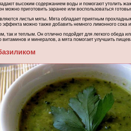
бладают высоким содержанием воды и помогают утолить жаж
он можно приготовить заранее или воспользоваться готовы
бавляются листья мяты. Мята обладает приятным прохладны
го эффекта можно также добавить немного лимонного сока 
м, так и теплым. Он отлично подойдет для легкого обеда ил
ого витаминов и минералов, а мята помогает улучшить пище
 базиликом