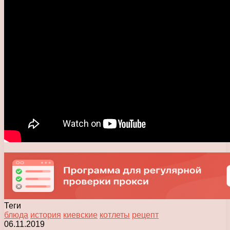
Теги
блюда
история
киевские
котлеты
рецепт
06.11.2019