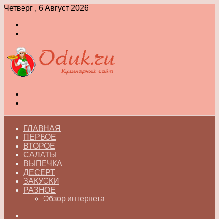
Четверг , 6 Август 2026
Войти
Switch
skin
Меню
Switch
skin
ГЛАВНАЯ
ПЕРВОЕ
ВТОРОЕ
САЛАТЫ
ВЫПЕЧКА
ДЕСЕРТ
ЗАКУСКИ
РАЗНОЕ
Обзор интернета
Искать