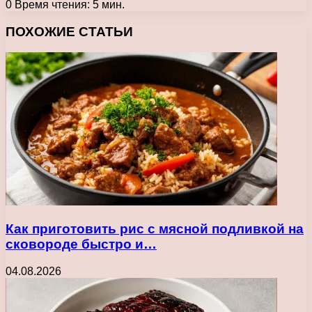
0
Время чтения: 5 мин.
Facebook
X
Pinterest
Вконтакте
Одноклассники
Messenger
Messenger
WhatsApp
Telegram
Viber
Печатать
ПОХОЖИЕ СТАТЬИ
Как приготовить рис с мясной подливкой на
сковороде быстро и…
04.08.2026