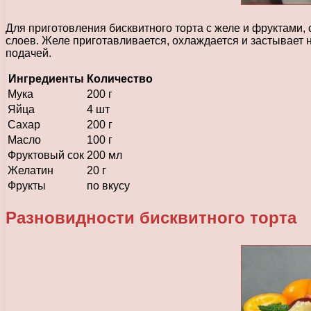
Для приготовления бисквитного торта с желе и фруктами, 
слоев. Желе приготавливается, охлаждается и застывает 
подачей.
Ингредиенты
Количество
Мука
200 г
Яйца
4 шт
Сахар
200 г
Масло
100 г
Фруктовый сок
200 мл
Желатин
20 г
Фрукты
по вкусу
Разновидности бисквитного торта