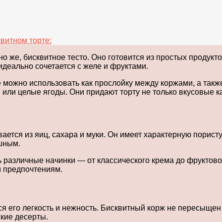
витном торте:
о же, бисквитное тесто. Оно готовится из простых продуктов
идеально сочетается с желе и фруктами.
е можно использовать как прослойку между коржами, а так
 или целые ягоды. Они придают торту не только вкусовые к
ается из яиц, сахара и муки. Он имеет характерную пористу
ушным.
 различные начинки — от классического крема до фруктовог
 предпочтениям.
я его легкость и нежность. Бисквитный корж не пересыщен
гкие десерты.