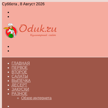
Суббота , 8 Август 2026
Войти
Switch
skin
Меню
Switch
skin
ГЛАВНАЯ
ПЕРВОЕ
ВТОРОЕ
САЛАТЫ
ВЫПЕЧКА
ДЕСЕРТ
ЗАКУСКИ
РАЗНОЕ
Обзор интернета
Искать